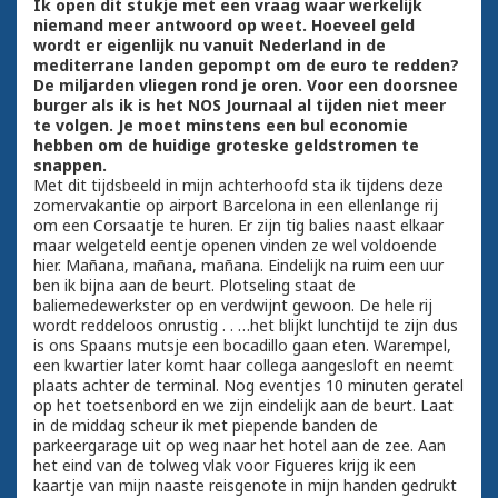
Ik open dit stukje met een vraag waar werkelijk
niemand meer antwoord op weet. Hoeveel geld
wordt er eigenlijk nu vanuit Nederland in de
mediterrane landen gepompt om de euro te redden?
De miljarden vliegen rond je oren. Voor een doorsnee
burger als ik is het NOS Journaal al tijden niet meer
te volgen. Je moet minstens een bul economie
hebben om de huidige groteske geldstromen te
snappen.
Met dit tijdsbeeld in mijn achterhoofd sta ik tijdens deze
zomervakantie op airport Barcelona in een ellenlange rij
om een Corsaatje te huren. Er zijn tig balies naast elkaar
maar welgeteld eentje openen vinden ze wel voldoende
hier. Mañana, mañana, mañana. Eindelijk na ruim een uur
ben ik bijna aan de beurt. Plotseling staat de
baliemedewerkster op en verdwijnt gewoon. De hele rij
wordt reddeloos onrustig . . …het blijkt lunchtijd te zijn dus
is ons Spaans mutsje een bocadillo gaan eten. Warempel,
een kwartier later komt haar collega aangesloft en neemt
plaats achter de terminal. Nog eventjes 10 minuten geratel
op het toetsenbord en we zijn eindelijk aan de beurt. Laat
in de middag scheur ik met piepende banden de
parkeergarage uit op weg naar het hotel aan de zee. Aan
het eind van de tolweg vlak voor Figueres krijg ik een
kaartje van mijn naaste reisgenote in mijn handen gedrukt