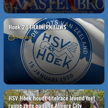
Hoek 2 | TRAINERNIEUWS
05-05-2026
HSV Hoek houdt titelrace levend met
ruime zege op Jong Almere City