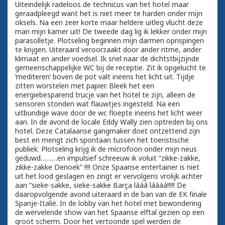
Uiteindelijk radeloos de technicus van het hotel maar
geraadpleegd want het is niet meer te harden onder mijn
oksels. Na een zeer korte maar heldere uitleg vlucht deze
man mijn kamer uit! De tweede dag lig ik lekker onder mijn
parasolletje. Plotseling beginnen mijn darmen oprispingen
te krijgen. Uiteraard veroorzaakt door ander ritme, ander
klimaat en ander voedsel. Ik snel naar de dichtstbijzijnde
gemeenschappelijke WC bij de receptie. Zit ik opgelucht te
‘mediteren’ boven de pot valt ineens het licht uit. Tijdje
zitten worstelen met papier. Bleek het een
energiebesparend trucje van het hotel te zijn, alleen de
sensoren stonden wat flauwtjes ingesteld. Na een
uitbundige wave door de wc floepte ineens het licht weer
aan. In de avond de locale Eddy Wally zien optreden bij ons
hotel. Deze Catalaanse gangmaker doet ontzettend zijn
best en mengt zich spontaan tussen het toeristische
publiek. Plotseling krijg ik de microfoon onder mijn neus
geduwd………en impulsief schreeuw ik voluit “zikke-zakke,
zikke-zakke Denoek” !!!! Onze Spaanse entertainer is niet
uit het lood geslagen en zingt er vervolgens vrolijk achter
aan “sieke-sakke, sieke-sakke Barça lááá láááá!!!!! De
daaropvolgende avond uiteraard in de ban van de EK finale
Spanje-Italië. In de lobby van het hotel met bewondering
de wervelende show van het Spaanse elftal gezien op een
groot scherm. Door het vertoonde spel werden de