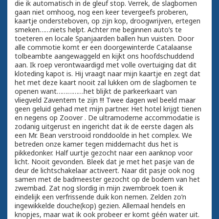
die ik automatisch in de gleuf stop. Verrek, de slagbomen
gaan niet omhoog, nog een keer tevergeefs proberen,
kaartje ondersteboven, op zijn kop, droogwrijven, ertegen
smeken……niets helpt. Achter me beginnen auto’s te
toeteren en locale Spanjaarden ballen hun vuisten. Door
alle commotie komt er een doorgewinterde Catalaanse
tolbeambte aangewaggeld en kijkt ons hoofdschuddend
aan. Ik roep verontwaardigd met volle overtuiging dat dit
kloteding kapot is. Hij vraagt naar mijn kaartje en zegt dat
het met deze kaart nooit zal lukken om de slagbomen te
openen want……………het blijkt de parkeerkaart van
vliegveld Zaventem te zijn !!! Twee dagen wel beeld maar
geen geluid gehad met mijn partner. Het hotel krijgt tienen
en negens op Zoover . De ultramoderne accommodatie is
zodanig uitgerust en ingericht dat ik de eerste dagen als
een Mr. Bean verstrooid ronddoolde in het complex. We
betreden onze kamer tegen middernacht dus het is
pikkedonker. Half uurtje gezocht naar een aanknop voor
licht. Nooit gevonden. Bleek dat je met het pasje van de
deur de lichtschakelaar activeert. Naar dit pasje ook nog
samen met de badmeester gezocht op de bodem van het
zwembad. Zat nog slordig in mijn zwembroek toen ik
eindelijk een verfrissende duik kon nemen. Zelden zo’n
ingewikkelde douche(kop) gezien. Allemaal hendels en
knopjes, maar wat ik ook probeer er komt géén water uit.