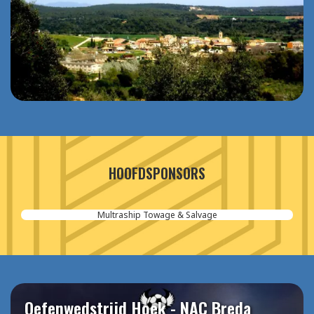
HOOFDSPONSORS
Multraship Towage & Salvage
Oefenwedstrijd Hoek - NAC Breda