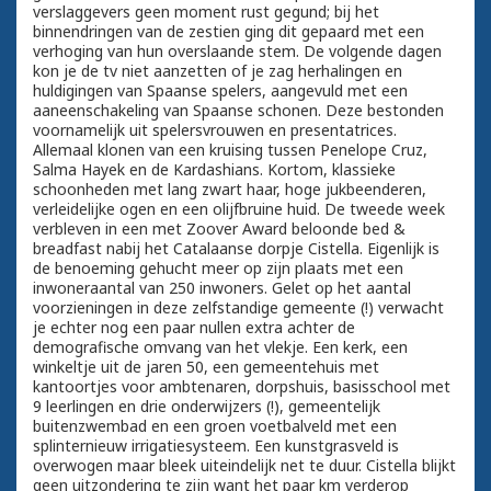
verslaggevers geen moment rust gegund; bij het
binnendringen van de zestien ging dit gepaard met een
verhoging van hun overslaande stem. De volgende dagen
kon je de tv niet aanzetten of je zag herhalingen en
huldigingen van Spaanse spelers, aangevuld met een
aaneenschakeling van Spaanse schonen. Deze bestonden
voornamelijk uit spelersvrouwen en presentatrices.
Allemaal klonen van een kruising tussen Penelope Cruz,
Salma Hayek en de Kardashians. Kortom, klassieke
schoonheden met lang zwart haar, hoge jukbeenderen,
verleidelijke ogen en een olijfbruine huid. De tweede week
verbleven in een met Zoover Award beloonde bed &
breadfast nabij het Catalaanse dorpje Cistella. Eigenlijk is
de benoeming gehucht meer op zijn plaats met een
inwoneraantal van 250 inwoners. Gelet op het aantal
voorzieningen in deze zelfstandige gemeente (!) verwacht
je echter nog een paar nullen extra achter de
demografische omvang van het vlekje. Een kerk, een
winkeltje uit de jaren 50, een gemeentehuis met
kantoortjes voor ambtenaren, dorpshuis, basisschool met
9 leerlingen en drie onderwijzers (!), gemeentelijk
buitenzwembad en een groen voetbalveld met een
splinternieuw irrigatiesysteem. Een kunstgrasveld is
overwogen maar bleek uiteindelijk net te duur. Cistella blijkt
geen uitzondering te zijn want het paar km verderop