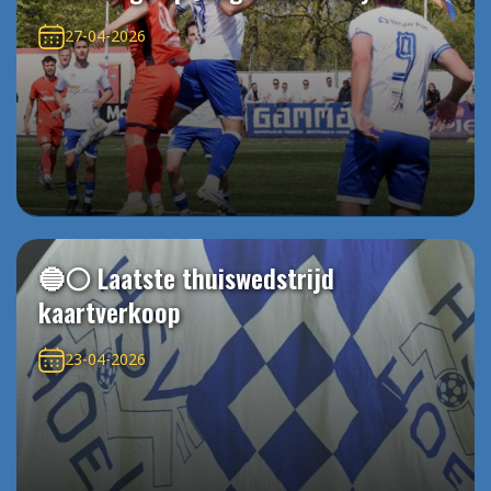
27-04-2026
🔵⚪️ Laatste thuiswedstrijd
kaartverkoop
23-04-2026