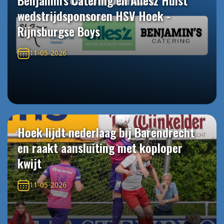
Benjamin's Catering en Allesz Hulst
wedstrijdsponsoren HSV Hoek -
Rijnsburgse Boys
11-05-2026
Hoek lijdt nederlaag bij Barendrecht
en raakt aansluiting met koploper
kwijt
11-05-2026