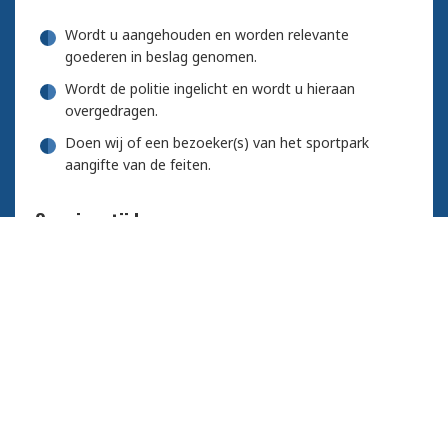
Wordt u aangehouden en worden relevante
goederen in beslag genomen.
Wordt de politie ingelicht en wordt u hieraan
overgedragen.
Doen wij of een bezoeker(s) van het sportpark
aangifte van de feiten.
Openingstijden:
De kantine is tijdens het voetbalseizoen geopend
van:
Donderdagavond van 19.30 uur tot uiterlijk
00.00 uur.
Zaterdag van 09.00 uur tot uiterlijk 19.00 uur.
Bij inhaal-, beker- en of oefenwedstrijden buiten om