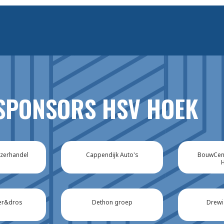
SPONSORS HSV HOEK
IJzerhandel
Cappendijk Auto's
BouwCent
er&dros
Dethon groep
Drewi