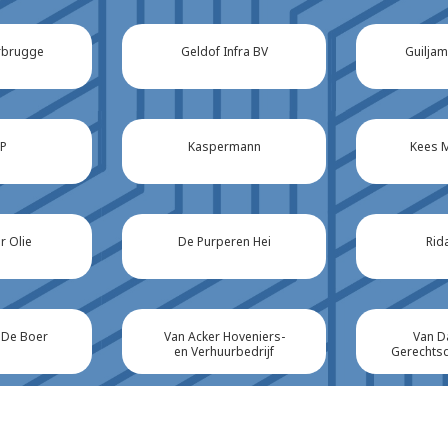
rbrugge
Geldof Infra BV
Guiljam 
IP
Kaspermann
Kees 
r Olie
De Purperen Hei
Rid
 De Boer
Van Acker Hoveniers-
Van D
en Verhuurbedrijf
Gerechts
lue
Dit is recht Advocaten
Leeflang