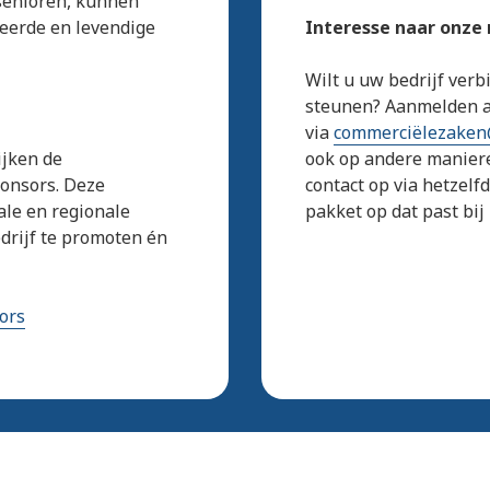
 senioren, kunnen
seerde en levendige
Interesse naar onze
Wilt u uw bedrijf ver
steunen? Aanmelden al
via
commerciëlezaken
ijken de
ook op andere manier
onsors. Deze
contact op via hetzelf
ale en regionale
pakket op dat past bi
rijf te promoten én
ors