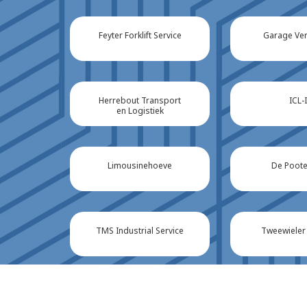
Feyter Forklift Service
Garage Ve
Herrebout Transport
ICL-
en Logistiek
Limousinehoeve
De Poote
TMS Industrial Service
Tweewieler
De Zeeuwse
OQ Va
Verzekeringen