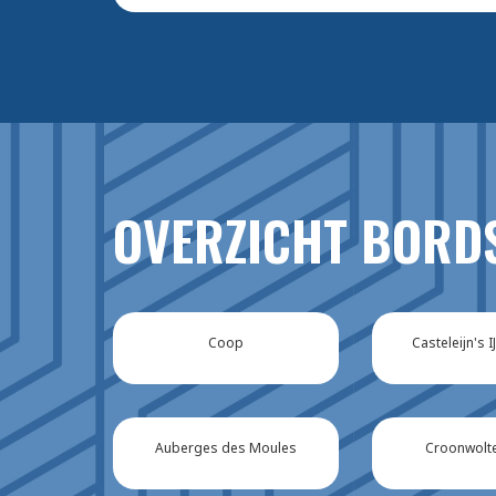
OVERZICHT BORD
Coop
Casteleijn's 
Auberges des Moules
Croonwolt