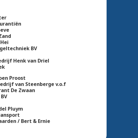
ter
surantiën
oeve
 Zand
 Hei
geltechniek BV
edrijf Henk van Driel
ek
oen Proost
drijf van Steenberge v.o.f
rant De Zwaan
 BV
del Pluym
ransport
arden / Bert & Ernie