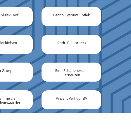
Sluiskil vof
Henno Cysouw Optiek
Mechielsen
Kindt+Biesbroeck
a Groep
Rida Schadeherstel
Terneuzen
amme c.s.
Vincent Verhuur BV
deurwaarders
 Assurantiën
Smit Promotions