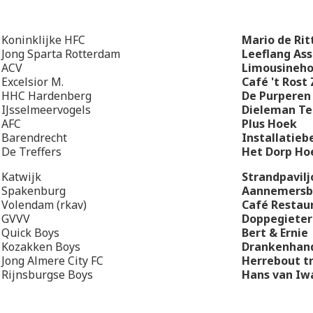
 Koninklijke HFC
Mario de Rit
 Jong Sparta Rotterdam
Leeflang As
 ACV
Limousineh
Excelsior M.
Café 't Rost
- HHC Hardenberg
De Purperen
 IJsselmeervogels
Dieleman Te
 AFC
Plus Hoek
 Barendrecht
Installatieb
 De Treffers
Het Dorp Ho
 Katwijk
Strandpavilj
 Spakenburg
Aannemersbe
 Volendam (rkav)
Café Restau
 GVVV
Doppegieter
 Quick Boys
Bert & Ernie
 Kozakken Boys
Drankenhan
Jong Almere City FC
Herrebout t
 Rijnsburgse Boys
Hans van Iwa