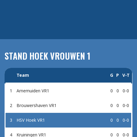
STAND HOEK VROUWEN 1
Team
G
P
V-T
1
Arnemuiden VR1
0
0
0-0
2
Brouwershaven VR1
0
0
0-0
3
HSV Hoek VR1
0
0
0-0
4
Kruiningen VR1
0
0
0-0