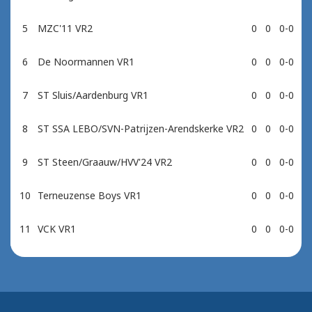
5
MZC'11 VR2
0
0
0-0
6
De Noormannen VR1
0
0
0-0
7
ST Sluis/Aardenburg VR1
0
0
0-0
8
ST SSA LEBO/SVN-Patrijzen-Arendskerke VR2
0
0
0-0
9
ST Steen/Graauw/HVV'24 VR2
0
0
0-0
10
Terneuzense Boys VR1
0
0
0-0
11
VCK VR1
0
0
0-0