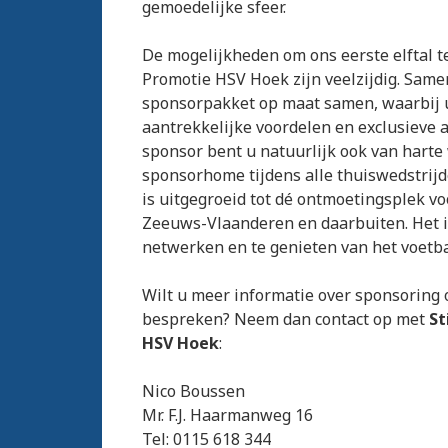
gemoedelijke sfeer.
De mogelijkheden om ons eerste elftal te
Promotie HSV Hoek zijn veelzijdig. Same
sponsorpakket op maat samen, waarbij u
aantrekkelijke voordelen en exclusieve 
sponsor bent u natuurlijk ook van harte
sponsorhome tijdens alle thuiswedstrij
is uitgegroeid tot dé ontmoetingsplek v
Zeeuws-Vlaanderen en daarbuiten. Het is
netwerken en te genieten van het voetba
Wilt u meer informatie over sponsoring 
bespreken? Neem dan contact op met
St
HSV Hoek
:
Nico Boussen
Mr. F.J. Haarmanweg 16
Tel: 0115 618 344