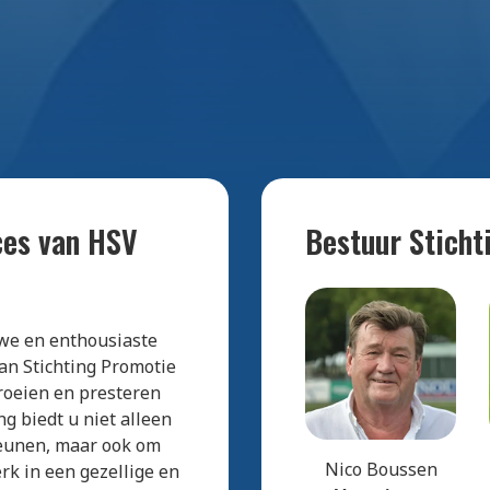
ces van HSV
Bestuur Stich
we en enthousiaste
an Stichting Promotie
groeien en presteren
ng biedt u niet alleen
teunen, maar ook om
Nico Boussen
rk in een gezellige en