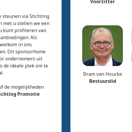
Voorzitter
 steunen via Stichting
n met u stellen we een
 kunt profiteren van
aanbiedingen. Als
 welkom in ons
den. Dit sponsorhome
oor ondernemers uit
 de ideale plek om te
l.
Bram van Houcke
Bestuurslid
of de mogelijkheden
ichting Promotie