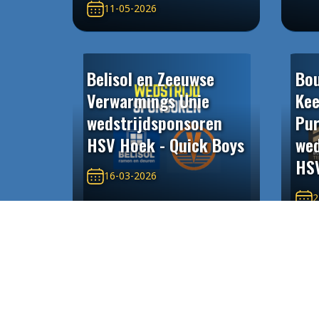
11-05-2026
Belisol en Zeeuwse
Bou
Verwarmings Unie
Kee
wedstrijdsponsoren
Pur
HSV Hoek - Quick Boys
wed
HS
16-03-2026
2
Argex / Vestingcross
Als
Hulst
wed
wedstrijdsponsoren
Hoe