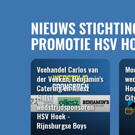
NIEUWS STICHTIN
PROMOTIE HSV H
Veehandel Carlos van
Mo
der Veeken, Benjamin's
wed
Catering en Allesz
Hoe
Hulst
Cit
wedstrijdsponsoren
2
HSV Hoek -
Rijnsburgse Boys