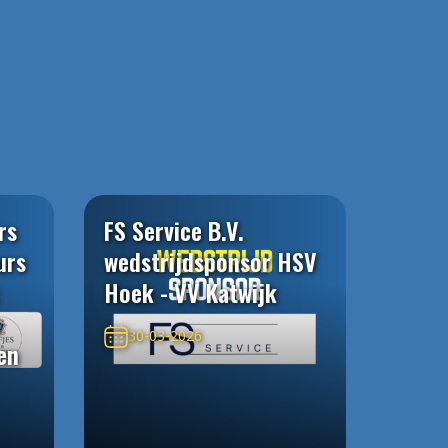
rs
FS Service B.V.
urs
wedstrijdsponsor HSV
Hoek - VV Katwijk
n
30-03-2026
en