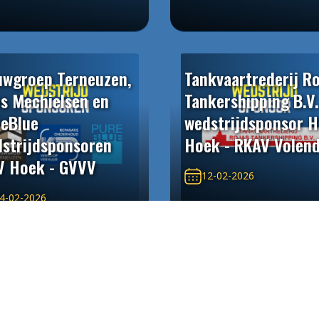
wgroep Terneuzen,
Tankvaartrederij R
s Mechielsen en
Tankershipping B.V.
eBlue
wedstrijdsponsor 
strijdsponsoren
Hoek - RKAV Volen
V Hoek - GVVV
12-02-2026
4-02-2026
an Valcke Eeklo
Even kijken project
strijdsponsor HSV
B.V. wedstrijdspon
k - De Treffers
HSV Hoek -