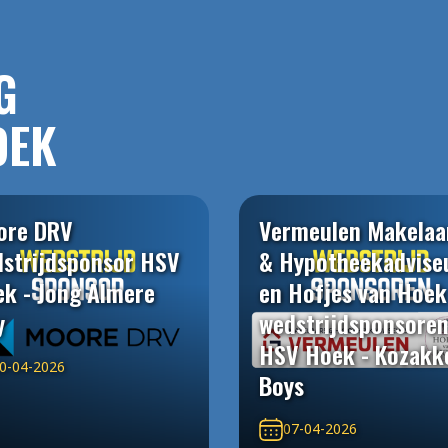
G
OEK
ore DRV
Vermeulen Makelaa
strijdsponsor HSV
& Hypotheekadvise
k - Jong Almere
en Hofjes van Hoek
y
wedstrijdsponsore
HSV Hoek - Kozakk
0-04-2026
Boys
07-04-2026