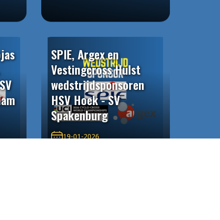
ojas
SPIE, Argex en
Vestingcross Hulst
HSV
wedstrijdsponsoren
dam
HSV Hoek - SV
Spakenburg
19-01-2026
Fundex
sor
wedstrijdsponsor HSV
Hoek - AFC