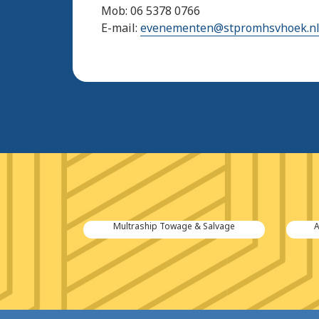
Mob: 06 5378 0766
E-mail:
evenementen@stpromhsvhoek.n
tiën B.V.
Multraship Towage & Salvage
A