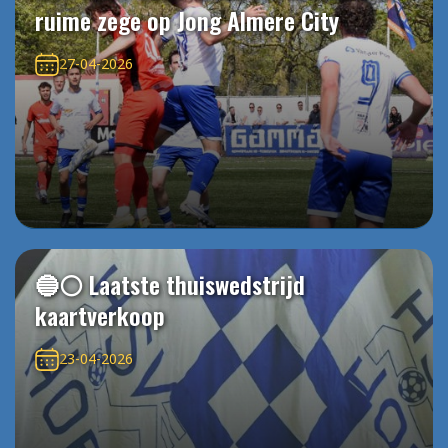
ruime zege op Jong Almere City
27-04-2026
🔵⚪️ Laatste thuiswedstrijd
kaartverkoop
23-04-2026