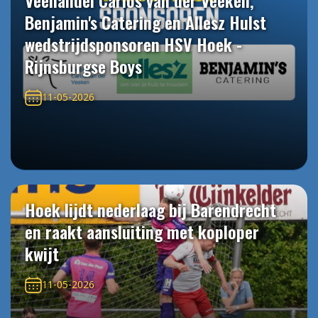
Veehandel Carlos van der Veeken,
Benjamin's Catering en Allesz Hulst
wedstrijdsponsoren HSV Hoek -
Rijnsburgse Boys
11-05-2026
Hoek lijdt nederlaag bij Barendrecht
en raakt aansluiting met koploper
kwijt
11-05-2026