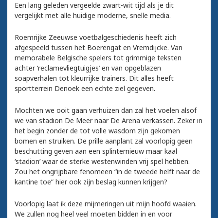
Een lang geleden vergeelde zwart-wit tijd als je dit
vergelijkt met alle huidige moderne, snelle media.
Roemrijke Zeeuwse voetbalgeschiedenis heeft zich
afgespeeld tussen het Boerengat en Vremdijcke. Van
memorabele Belgische spelers tot grimmige teksten
achter ‘reclamevliegtuigjes’ en van opgeblazen
soapverhalen tot kleurrijke trainers. Dit alles heeft
sportterrein Denoek een echte ziel gegeven.
Mochten we ooit gaan verhuizen dan zal het voelen alsof
we van stadion De Meer naar De Arena verkassen. Zeker in
het begin zonder de tot volle wasdom zijn gekomen
bomen en struiken. De prille aanplant zal voorlopig geen
beschutting geven aan een splinternieuw maar kaal
‘stadion’ waar de sterke westenwinden vrij spel hebben.
Zou het ongrijpbare fenomeen “in de tweede helft naar de
kantine toe” hier ook zijn beslag kunnen krijgen?
Voorlopig laat ik deze mijmeringen uit mijn hoofd waaien.
We zullen nog heel veel moeten bidden in en voor