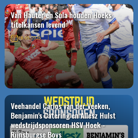
Van Hauter en Sula houden Hoeks
titelkansen levend
18-05-2026
Veehandel Carlos van der Veeken,
Benjamin's Catering en Allesz Hulst
wedstrijdsponsoren HSV Hoek -
Rijnsburgse Boys