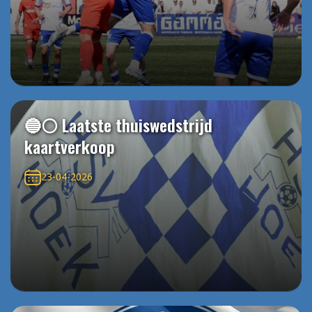
🔵⚪️ Laatste thuiswedstrijd
kaartverkoop
23-04-2026