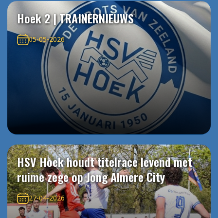
Hoek 2 | TRAINERNIEUWS
05-05-2026
HSV Hoek houdt titelrace levend met
ruime zege op Jong Almere City
27-04-2026