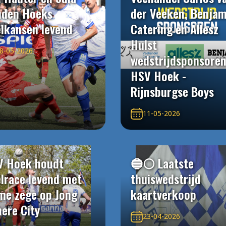
uden Hoeks
der Veeken, Benjam
elkansen levend
Catering en Allesz
Hulst
8-05-2026
wedstrijdsponsore
HSV Hoek -
Rijnsburgse Boys
11-05-2026
V Hoek houdt
🔵⚪️ Laatste
elrace levend met
thuiswedstrijd
me zege op Jong
kaartverkoop
ere City
23-04-2026