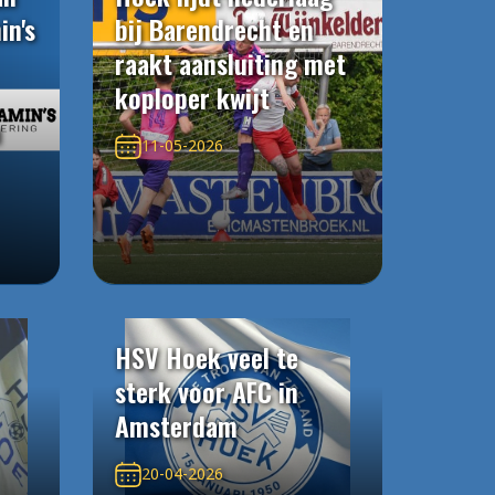
in's
bij Barendrecht en
raakt aansluiting met
koploper kwijt
n
11-05-2026
HSV Hoek veel te
sterk voor AFC in
Amsterdam
20-04-2026