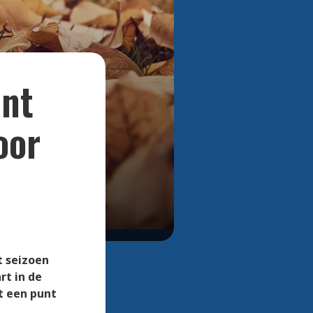
Bekijk alle foto's
unt
oor
t seizoen
rt in de
t een punt