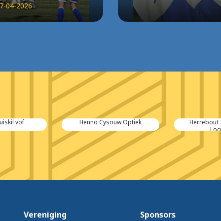
7-04-2026
uiskil vof
Henno Cysouw Optiek
Herrebout 
Log
Vereniging
Sponsors