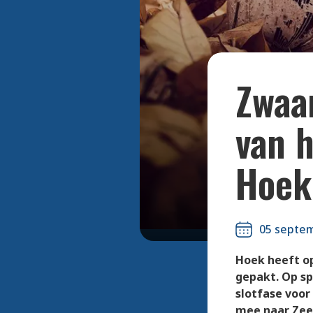
Zwaa
van h
Hoek
05 septe
Hoek heeft op
gepakt. Op sp
slotfase voor
mee naar Zee