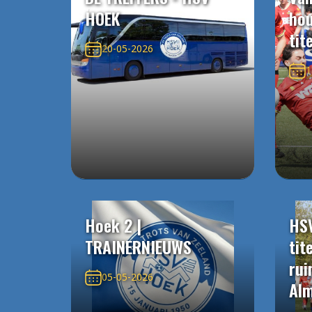
HOEK
ho
tit
20-05-2026
1
Hoek 2 |
HS
TRAINERNIEUWS
tit
rui
05-05-2026
Alm