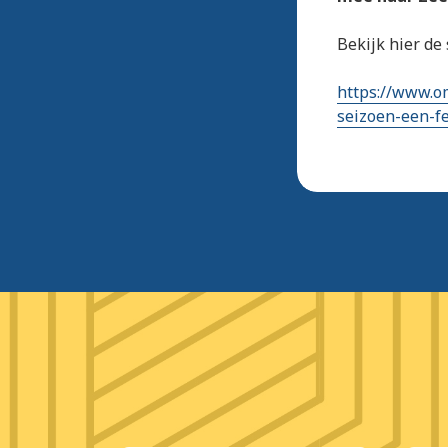
Bekijk hier de
https://www.o
seizoen-een-fe