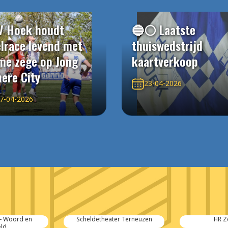
V Hoek houdt
🔵⚪️ Laatste
elrace levend met
thuiswedstrijd
me zege op Jong
kaartverkoop
ere City
23-04-2026
7-04-2026
Scheldetheater Terneuzen
HR Zeeland