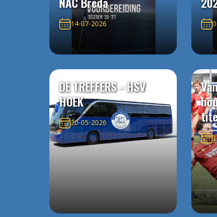
NAC Breda
20
14-07-2026
0
DE TREFFERS - HSV
Van
HOEK
ho
tit
20-05-2026
1