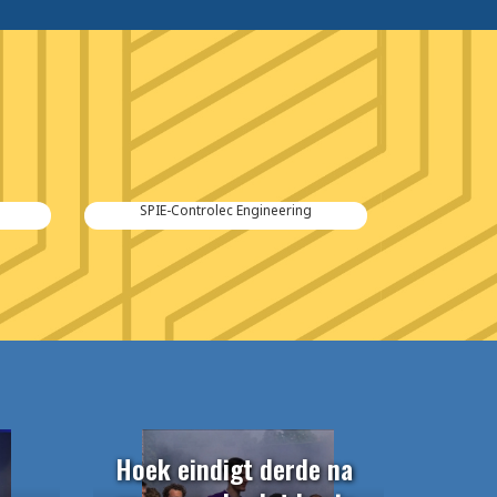
Kraker Trailers
Hoek eindigt derde na