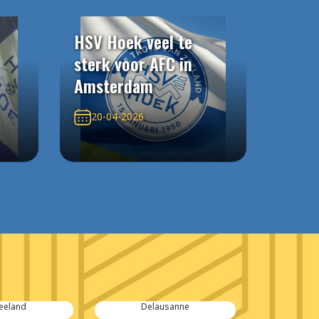
HSV Hoek veel te
sterk voor AFC in
Amsterdam
20-04-2026
Delausanne
Van Mossel Autolease