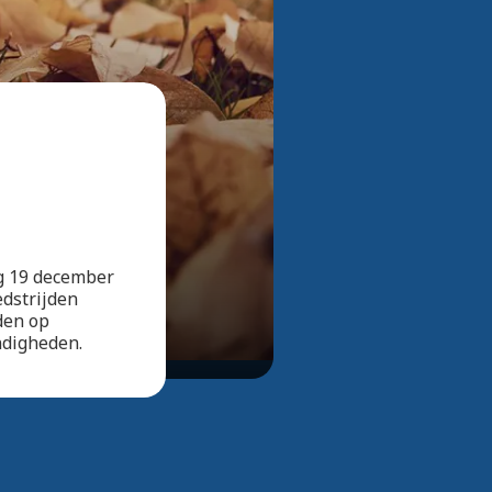
Bekijk alle foto's
ag 19 december
edstrijden
den op
ndigheden.