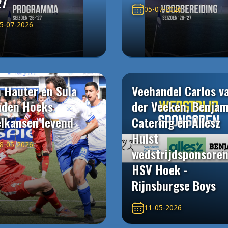
27
05-07-2026
5-07-2026
 Hauter en Sula
Veehandel Carlos v
uden Hoeks
der Veeken, Benjam
elkansen levend
Catering en Allesz
Hulst
8-05-2026
wedstrijdsponsore
HSV Hoek -
Rijnsburgse Boys
11-05-2026