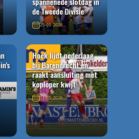
spannenede slotdag in
de Tweede Divisie
25-05-2026
an
Hoek lijdt nederlaag
in's
bij Barendrecht en
raakt aansluiting met
koploper kwijt
n
11-05-2026