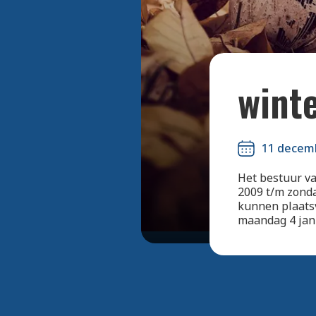
wint
11 decem
Het bestuur va
2009 t/m zonda
kunnen plaatsv
maandag 4 janu