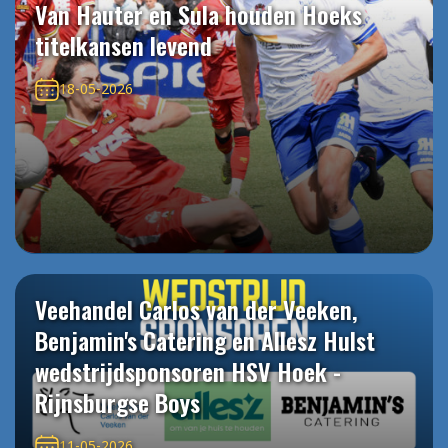
Van Hauter en Sula houden Hoeks
titelkansen levend
18-05-2026
Veehandel Carlos van der Veeken,
Benjamin's Catering en Allesz Hulst
wedstrijdsponsoren HSV Hoek -
Rijnsburgse Boys
11-05-2026