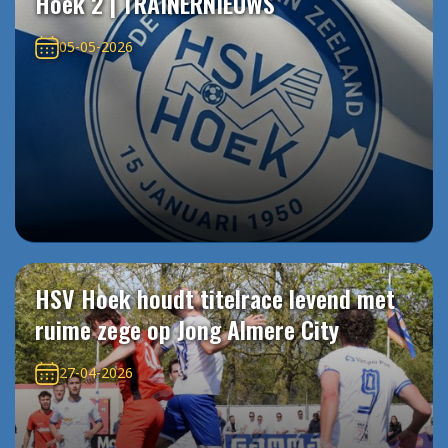
Hoek 2 | TRAINERNIEUWS
05-05-2026
HSV Hoek houdt titelrace levend met
ruime zege op Jong Almere City
27-04-2026