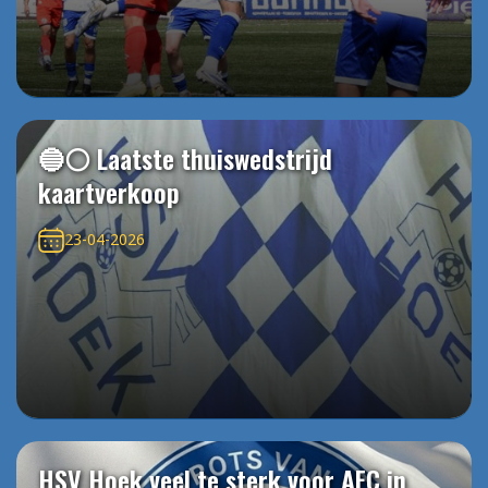
🔵⚪️ Laatste thuiswedstrijd
kaartverkoop
23-04-2026
HSV Hoek veel te sterk voor AFC in