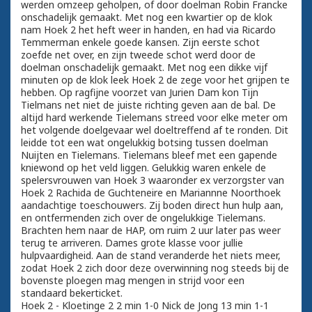
werden omzeep geholpen, of door doelman Robin Francke
onschadelijk gemaakt. Met nog een kwartier op de klok
nam Hoek 2 het heft weer in handen, en had via Ricardo
Temmerman enkele goede kansen. Zijn eerste schot
zoefde net over, en zijn tweede schot werd door de
doelman onschadelijk gemaakt. Met nog een dikke vijf
minuten op de klok leek Hoek 2 de zege voor het grijpen te
hebben. Op ragfijne voorzet van Jurien Dam kon Tijn
Tielmans net niet de juiste richting geven aan de bal. De
altijd hard werkende Tielemans streed voor elke meter om
het volgende doelgevaar wel doeltreffend af te ronden. Dit
leidde tot een wat ongelukkig botsing tussen doelman
Nuijten en Tielemans. Tielemans bleef met een gapende
kniewond op het veld liggen. Gelukkig waren enkele de
spelersvrouwen van Hoek 3 waaronder ex verzorgster van
Hoek 2 Rachida de Guchteneire en Mariannne Noorthoek
aandachtige toeschouwers. Zij boden direct hun hulp aan,
en ontfermenden zich over de ongelukkige Tielemans.
Brachten hem naar de HAP, om ruim 2 uur later pas weer
terug te arriveren. Dames grote klasse voor jullie
hulpvaardigheid. Aan de stand veranderde het niets meer,
zodat Hoek 2 zich door deze overwinning nog steeds bij de
bovenste ploegen mag mengen in strijd voor een
standaard bekerticket.
Hoek 2 - Kloetinge 2 2 min 1-0 Nick de Jong 13 min 1-1