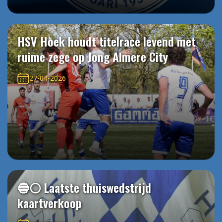
HSV Hoek houdt titelrace levend met
ruime zege op Jong Almere City
27-04-2026
🔵⚪️ Laatste thuiswedstrijd
kaartverkoop