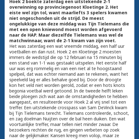
Hoek 2 boekte zaterdag een uitstekende 2-1
overwinning op provinciegenoot Kloetinge 2. Het
eiste wel zijn tol, want maarliefts 3 spelers kwamen
niet ongeschonden uit de strijd. De meest
ongelukkige van deze middag was Tijn Tielemans die
met een open kniewond moest worden afgevoerd
naar de HAP. Maar diezelfde Tielemans was wel de
matchwinnaar, want de 2-1 kwam van zijn voet.
Het was zaterdag een wat vreemde middag, een half uur
voetballen en dan rust. Hoek 2 en Kloetinge 2 moesten
immers de wedstijd die op 12 februari na 15 minuten bij
een stand van 1-1 was gestaakt uitspelen. Het eerste half
uur was erg rommelig en van een niet al te hoogstaand
spelpeil, dat was echter niemand aan te rekenen, want het
speelveld lag er alles behalve goed bij. Door de droogte
kon het veld niet worden gerold, zodat er een hots knots
begonia voetbal werd getoond. In de tweede helft leken
beide ploegen zich wat aan de omstandigheden te hebben
aangepast, en resulteerde voor Hoek 2 al vrij snel tot een
treffer. Een uitstekende crosspass van Sam DeVinck kwam
bij Tijn Tielemans terecht. Tielemans controleerde, schoot,
en zag doelman Nuijten over de bal heen duiken. Een wat
voortuinlijke treffer, maar tellen niet minder zwaar. De
bezoekers rechten de rug, en gingen verbeten op zoek
naar de gelijkmaker. Kansen kreeg men volop, maar ze