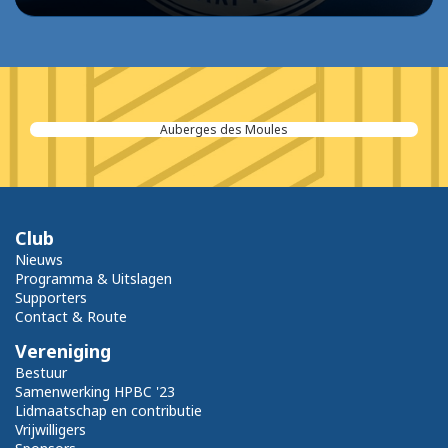
Auberges des Moules
Club
Nieuws
Programma & Uitslagen
Supporters
Contact & Route
Vereniging
Bestuur
Samenwerking HPBC '23
Lidmaatschap en contributie
Vrijwilligers