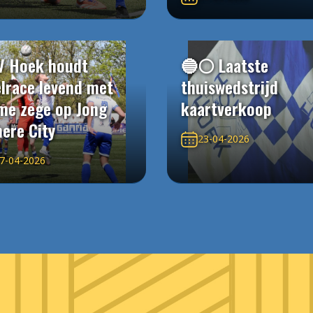
V Hoek houdt
🔵⚪️ Laatste
elrace levend met
thuiswedstrijd
me zege op Jong
kaartverkoop
ere City
23-04-2026
7-04-2026