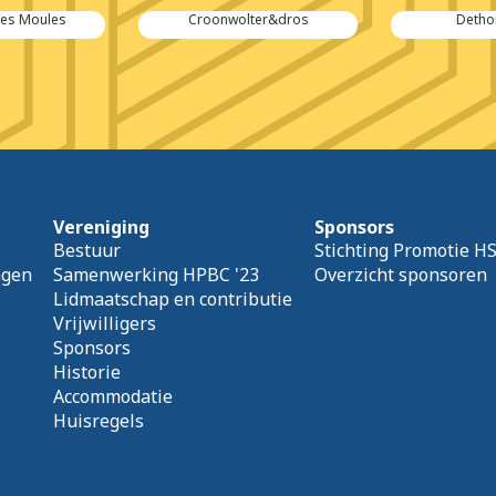
es Moules
Croonwolter&dros
Detho
Vereniging
Sponsors
Bestuur
Stichting Promotie H
agen
Samenwerking HPBC '23
Overzicht sponsoren
Lidmaatschap en contributie
Vrijwilligers
Sponsors
Historie
Accommodatie
Huisregels