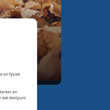
Bekijk alle foto's
e en fysiek
sterker en
r dat doelpunt