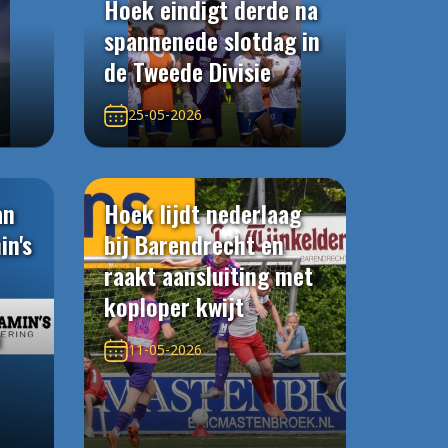
Hoek eindigt derde na
spannenede slotdag in
de Tweede Divisie
25-05-2026
an
Hoek lijdt nederlaag
in's
bij Barendrecht en
raakt aansluiting met
koploper kwijt
n
11-05-2026