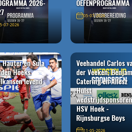
OGRAMMA 2026-
OEFENPROGRAMMA
27
05-07-2026
5-07-2026
 Hauter en Sula
Veehandel Carlos v
uden Hoeks
der Veeken, Benjam
elkansen levend
Catering en Allesz
Hulst
8-05-2026
wedstrijdsponsore
HSV Hoek -
Rijnsburgse Boys
11-05-2026