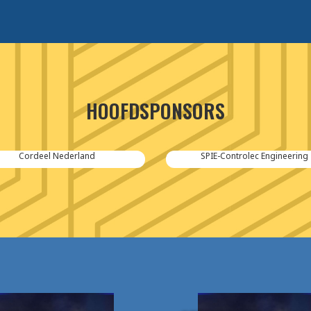
HOOFDSPONSORS
Cordeel Nederland
SPIE-Controlec Engineering