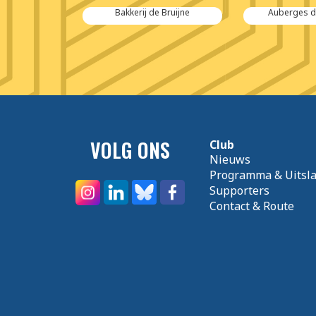
gus de Hoop
Bakkerij de Bruijne
Auberges d
VOLG ONS
Club
Nieuws
Programma & Uitsl
Supporters
Contact & Route