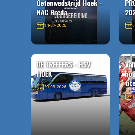
Oefenwedstrijd Hoek -
PR
NAC Breda
20
14-07-2026
0
DE TREFFERS - HSV
Van
HOEK
ho
tit
20-05-2026
1