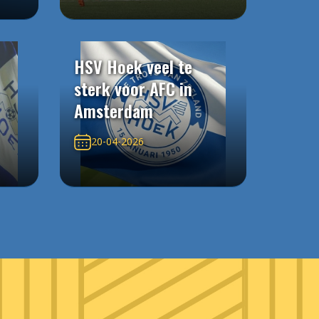
HSV Hoek veel te
sterk voor AFC in
Amsterdam
20-04-2026