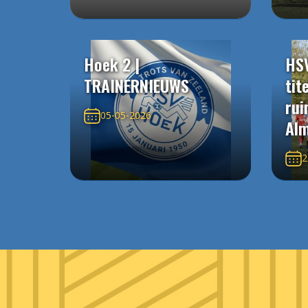
Hoek 2 |
HS
TRAINERNIEUWS
tit
rui
05-05-2026
Alm
2