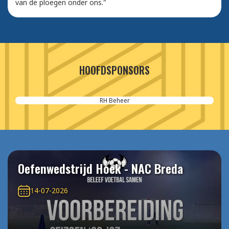
van de ploegen onder ons."
HOOFDSPONSORS
Van Hese Schilderwerken UK Paint
Oefenwedstrijd Hoek - NAC Breda
14-07-2026