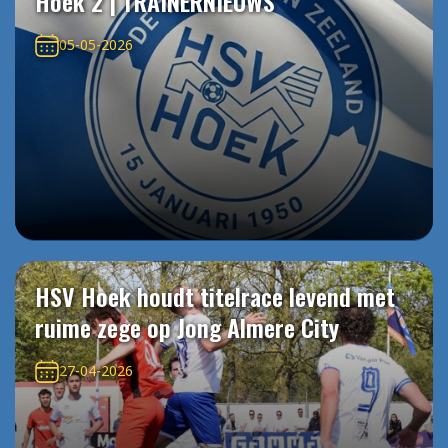
Hoek 2 | TRAINERNIEUWS
05-05-2026
HSV Hoek houdt titelrace levend met
ruime zege op Jong Almere City
27-04-2026