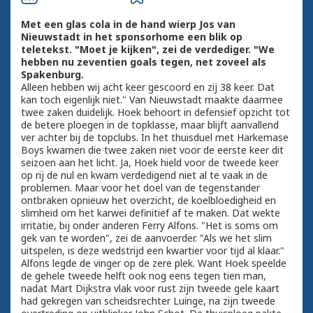
Met een glas cola in de hand wierp Jos van
Nieuwstadt in het sponsorhome een blik op
teletekst. "Moet je kijken", zei de verdediger. "We
hebben nu zeventien goals tegen, net zoveel als
Spakenburg.
Alleen hebben wij acht keer gescoord en zij 38 keer. Dat
kan toch eigenlijk niet." Van Nieuwstadt maakte daarmee
twee zaken duidelijk. Hoek behoort in defensief opzicht tot
de betere ploegen in de topklasse, maar blijft aanvallend
ver achter bij de topclubs. In het thuisduel met Harkemase
Boys kwamen die twee zaken niet voor de eerste keer dit
seizoen aan het licht. Ja, Hoek hield voor de tweede keer
op rij de nul en kwam verdedigend niet al te vaak in de
problemen. Maar voor het doel van de tegenstander
ontbraken opnieuw het overzicht, de koelbloedigheid en
slimheid om het karwei definitief af te maken. Dat wekte
irritatie, bij onder anderen Ferry Alfons. "Het is soms om
gek van te worden", zei de aanvoerder. "Als we het slim
uitspelen, is deze wedstrijd een kwartier voor tijd al klaar."
Alfons legde de vinger op de zere plek. Want Hoek speelde
de gehele tweede helft ook nog eens tegen tien man,
nadat Mart Dijkstra vlak voor rust zijn tweede gele kaart
had gekregen van scheidsrechter Luinge, na zijn tweede