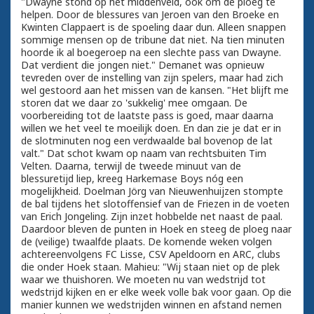
"Dwayne stond op het middenveld, ook om de ploeg te
helpen. Door de blessures van Jeroen van den Broeke en
Kwinten Clappaert is de spoeling daar dun. Alleen snappen
sommige mensen op de tribune dat niet. Na tien minuten
hoorde ik al boegeroep na een slechte pass van Dwayne.
Dat verdient die jongen niet." Demanet was opnieuw
tevreden over de instelling van zijn spelers, maar had zich
wel gestoord aan het missen van de kansen. "Het blijft me
storen dat we daar zo 'sukkelig' mee omgaan. De
voorbereiding tot de laatste pass is goed, maar daarna
willen we het veel te moeilijk doen. En dan zie je dat er in
de slotminuten nog een verdwaalde bal bovenop de lat
valt." Dat schot kwam op naam van rechtsbuiten Tim
Velten. Daarna, terwijl de tweede minuut van de
blessuretijd liep, kreeg Harkemase Boys nóg een
mogelijkheid. Doelman Jörg van Nieuwenhuijzen stompte
de bal tijdens het slotoffensief van de Friezen in de voeten
van Erich Jongeling. Zijn inzet hobbelde net naast de paal.
Daardoor bleven de punten in Hoek en steeg de ploeg naar
de (veilige) twaalfde plaats. De komende weken volgen
achtereenvolgens FC Lisse, CSV Apeldoorn en ARC, clubs
die onder Hoek staan. Mahieu: "Wij staan niet op de plek
waar we thuishoren. We moeten nu van wedstrijd tot
wedstrijd kijken en er elke week volle bak voor gaan. Op die
manier kunnen we wedstrijden winnen en afstand nemen