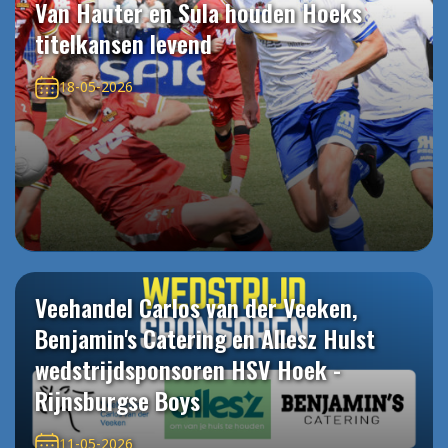
Van Hauter en Sula houden Hoeks
titelkansen levend
18-05-2026
Veehandel Carlos van der Veeken,
Benjamin's Catering en Allesz Hulst
wedstrijdsponsoren HSV Hoek -
Rijnsburgse Boys
11-05-2026