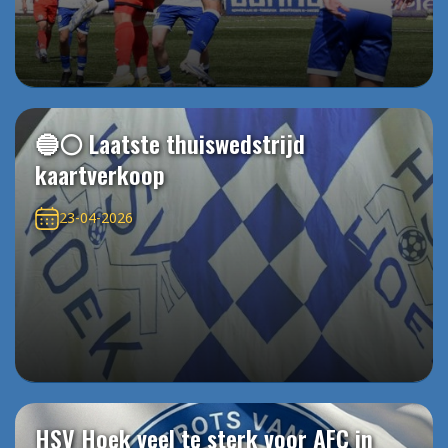
🔵⚪️ Laatste thuiswedstrijd
kaartverkoop
23-04-2026
HSV Hoek veel te sterk voor AFC in