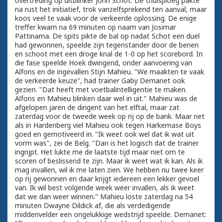
overtreding op uitblinker John Schot. De thuisploeg pakte
na rust het initiatief, trok vanzelfsprekend ten aanval, maar
koos veel te vaak voor de verkeerde oplossing. De enige
treffer kwam na 69 minuten op naam van Josimar
Pattinama. De spits pikte de bal op nadat Schot een duel
had gewonnen, speelde zijn tegenstander door de benen
en schoot met een droge knal de 1-0 op het scorebord. In
die fase speelde Hoek dwingend, onder aanvoering van
Alfons en de ingevallen Stijn Mahieu. "We maakten te vaak
de verkeerde keuze", had trainer Gaby Demanet ook
gezien. "Dat heeft met voetbalintelligentie te maken.
Alfons en Mahieu blinken daar wel in uit." Mahieu was de
afgelopen jaren de dirigent van het elftal, maar zat
zaterdag voor de tweede week op rij op de bank. Maar net
als in Hardenberg viel Mahieu ook tegen Harkemase Boys
goed en gemotiveerd in. "Ik weet ook wel dat ik wat uit
vorm was", zei de Belg. "Dan is het logisch dat de trainer
ingrijpt. Het lukte me de laatste tijd maar niet om te
scoren of beslissend te zijn. Maar ik weet wat ik kan. Als ik
mag invallen, wil ik me laten zien. We hebben nu twee keer
op rij gewonnen en daar krijgt iedereen een lekker gevoel
van. Ik wil best volgende week weer invallen, als ik weet
dat we dan weer winnen." Mahieu loste zaterdag na 54
minuten Dwayne Dildick af, die als verdedigende
middenvelder een ongelukkige wedstrijd speelde. Demanet: