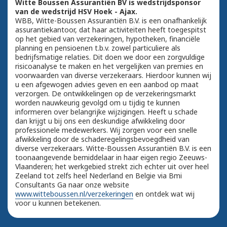
Witte Boussen Assurantiën BV is wedstrijdsponsor
van de wedstrijd HSV Hoek - Ajax.
WBB, Witte-Boussen Assurantiën B.V. is een onafhankelijk
assurantiekantoor, dat haar activiteiten heeft toegespitst
op het gebied van verzekeringen, hypotheken, financiële
planning en pensioenen t.b.v. zowel particuliere als
bedrijfsmatige relaties. Dit doen we door een zorgvuldige
risicoanalyse te maken en het vergelijken van premies en
voorwaarden van diverse verzekeraars. Hierdoor kunnen wij
u een afgewogen advies geven en een aanbod op maat
verzorgen. De ontwikkelingen op de verzekeringsmarkt
worden nauwkeurig gevolgd om u tijdig te kunnen
informeren over belangrijke wijzigingen. Heeft u schade
dan krijgt u bij ons een deskundige afwikkeling door
professionele medewerkers. Wij zorgen voor een snelle
afwikkeling door de schaderegelingsbevoegdheid van
diverse verzekeraars. Witte-Boussen Assurantiën B.V. is een
toonaangevende bemiddelaar in haar eigen regio Zeeuws-
Vlaanderen; het werkgebied strekt zich echter uit over heel
Zeeland tot zelfs heel Nederland en Belgie via Bmi
Consultants Ga naar onze website
www.witteboussen.nl/verzekeringen
en ontdek wat wij
voor u kunnen betekenen.