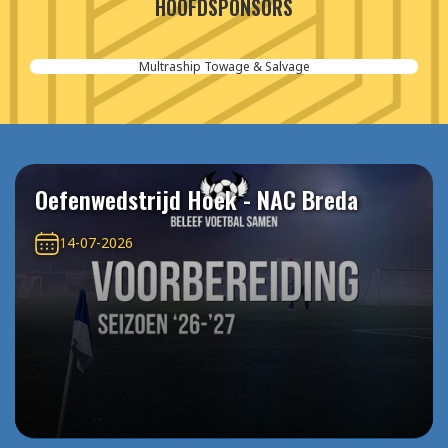
HOOFDSPONSORS
Multraship Towage & Salvage
Oefenwedstrijd Hoek - NAC Breda
14-07-2026