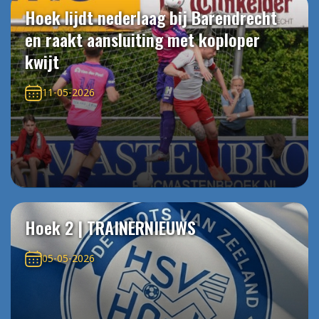
Hoek lijdt nederlaag bij Barendrecht
en raakt aansluiting met koploper
kwijt
11-05-2026
Hoek 2 | TRAINERNIEUWS
05-05-2026