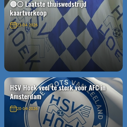
🔵⚪️ Laatste thuiswedstrijd
kaartverkoop
23-04-2026
HSV Hoek veel te sterk voor AFC in
Amsterdam
20-04-2026