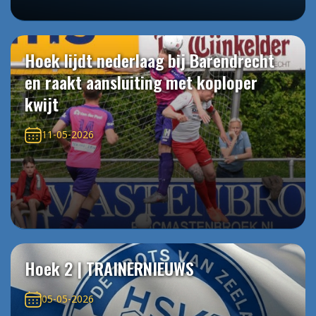
Hoek lijdt nederlaag bij Barendrecht
en raakt aansluiting met koploper
kwijt
11-05-2026
Hoek 2 | TRAINERNIEUWS
05-05-2026