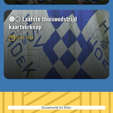
🔵⚪️ Laatste thuiswedstrijd
kaartverkoop
23-04-2026
Bouwmarkt De Ritter