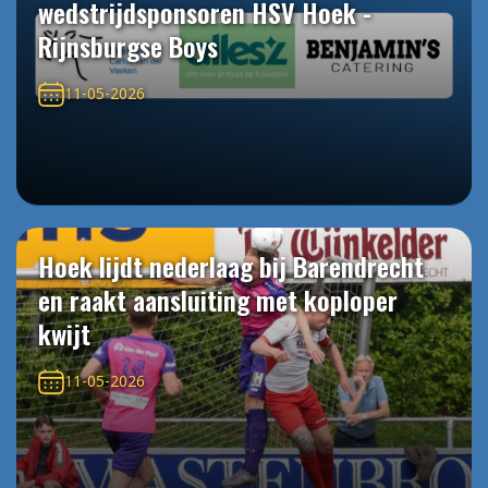
wedstrijdsponsoren HSV Hoek -
Rijnsburgse Boys
11-05-2026
Hoek lijdt nederlaag bij Barendrecht
en raakt aansluiting met koploper
kwijt
11-05-2026