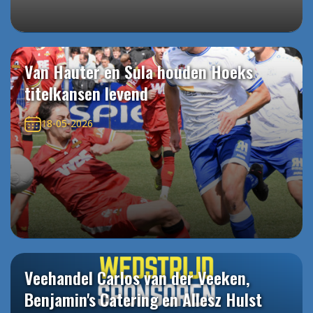
Van Hauter en Sula houden Hoeks
titelkansen levend
18-05-2026
Veehandel Carlos van der Veeken,
Benjamin's Catering en Allesz Hulst