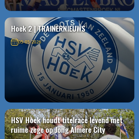
Hoek 2 | TRAINERNIEUWS
05-05-2026
HSV Hoek houdt titelrace levend met
ruime zege op Jong Almere City