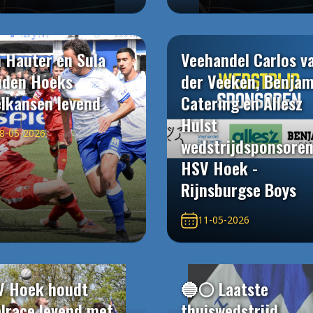
 Hauter en Sula
Veehandel Carlos v
uden Hoeks
der Veeken, Benjam
elkansen levend
Catering en Allesz
Hulst
8-05-2026
wedstrijdsponsore
HSV Hoek -
Rijnsburgse Boys
11-05-2026
V Hoek houdt
🔵⚪️ Laatste
elrace levend met
thuiswedstrijd