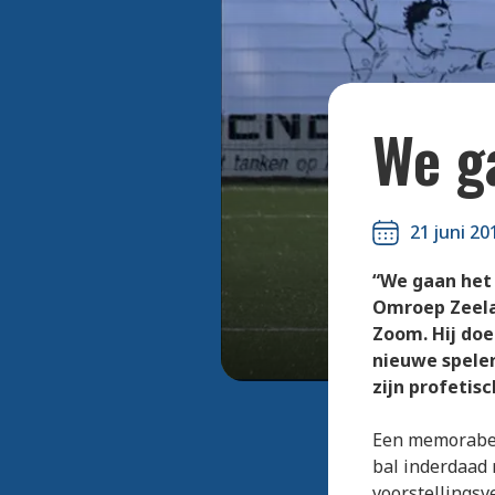
We g
21 juni 20
“We gaan het 
Omroep Zeelan
Zoom. Hij doe
nieuwe speler
zijn profetisc
Een memorabel 
bal inderdaad 
voorstellingsv