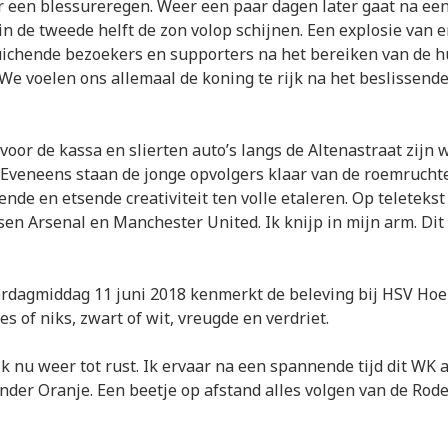
r een blessureregen. Weer een paar dagen later gaat na e
in de tweede helft de zon volop schijnen. Een explosie van e
juichende bezoekers en supporters na het bereiken van de 
 We voelen ons allemaal de koning te rijk na het beslissend
 voor de kassa en slierten auto’s langs de Altenastraat zijn 
 Eveneens staan de jonge opvolgers klaar van de roemruchte
nde en etsende creativiteit ten volle etaleren. Op teleteks
ssen Arsenal en Manchester United. Ik knijp in mijn arm. Dit
rdagmiddag 11 juni 2018 kenmerkt de beleving bij HSV Hoe
les of niks, zwart of wit, vreugde en verdriet.
k nu weer tot rust. Ik ervaar na een spannende tijd dit WK 
der Oranje. Een beetje op afstand alles volgen van de Rode