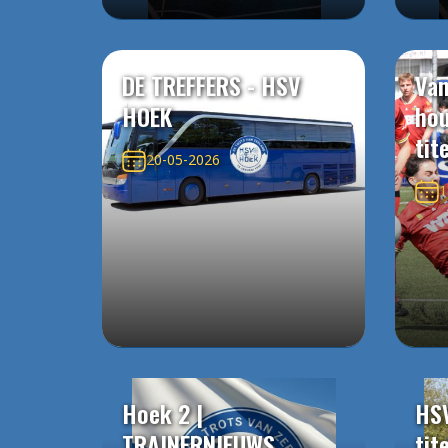
DE TREFFERS - HSV
Van
HOEK
ho
tit
20-05-2026
1
Hoek 2 |
HS
TRAINERNIEUWS
tit