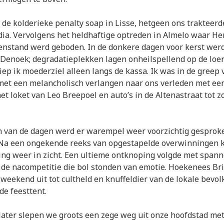
de kolderieke penalty soap in Lisse, hetgeen ons trakteerd
ia. Vervolgens het heldhaftige optreden in Almelo waar He
enstand werd geboden. In de donkere dagen voor kerst werd
Denoek; degradatieplekken lagen onheilspellend op de loer
liep ik moederziel alleen langs de kassa. Ik was in de greep 
et een melancholisch verlangen naar ons verleden met ee
het loket van Leo Breepoel en auto’s in de Altenastraat tot z
n van de dagen werd er warempel weer voorzichtig gesprok
 Na een ongekende reeks van opgestapelde overwinningen
ling weer in zicht. Een ultieme ontknoping volgde met span
 de nacompetitie die bol stonden van emotie. Hoekenees Br
 weekend uit tot cultheld en knuffeldier van de lokale bevolk
de feesttent.
later slepen we groots een zege weg uit onze hoofdstad met 