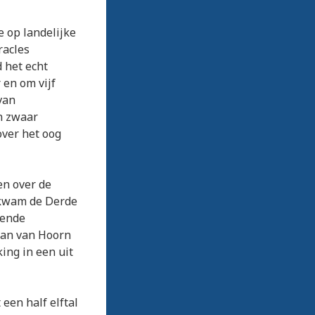
e op landelijke
racles
 het echt
 en om vijf
van
n zwaar
over het oog
en over de
 kwam de Derde
nende
ian van Hoorn
ing in een uit
een half elftal