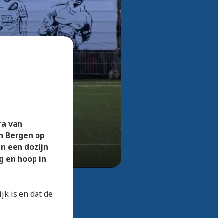
Bekijk alle foto's
ra van
n Bergen op
an een dozijn
g en hoop in
jk is en dat de