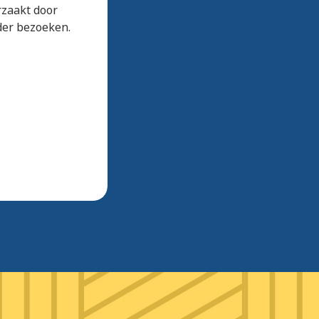
rzaakt door
lder bezoeken.