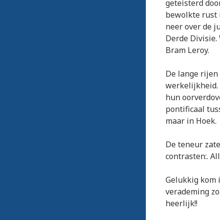
geteisterd doo
bewolkte rust 
neer over de 
Derde Divisie.
Bram Leroy.
De lange rijen
werkelijkheid.
hun oorverdove
pontificaal tu
maar in Hoek.
De teneur zate
contrasten:. Al
Gelukkig kom i
verademing zon
heerlijk!!