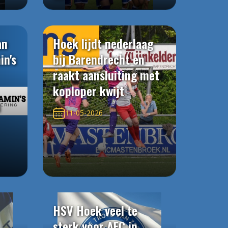
an
Hoek lijdt nederlaag
in's
bij Barendrecht en
raakt aansluiting met
koploper kwijt
n
11-05-2026
HSV Hoek veel te
sterk voor AFC in