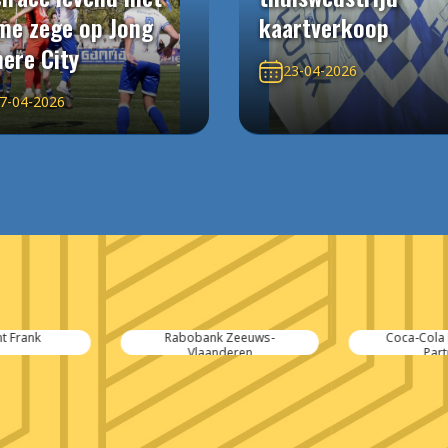
me zege op Jong
kaartverkoop
ere City
23-04-2026
7-04-2026
 Zeeuws-
Coca-Cola Europacific
Kubus Admini
deren
Partners