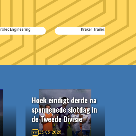
Kraker Trailers
Hoek eindigt derde na
spannenede slotdag in
de Tweede Divisie
25-05-2026