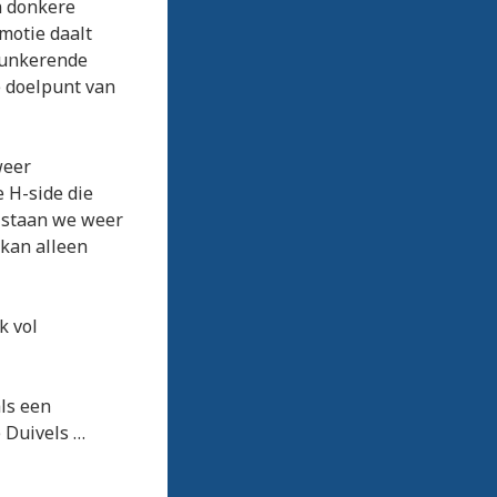
en donkere
motie daalt
hunkerende
e doelpunt van
weer
 H-side die
t staan we weer
 kan alleen
k vol
als een
 Duivels …