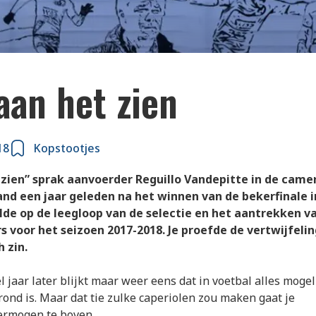
aan het zien
18
Kopstootjes
zien” sprak aanvoerder Reguillo Vandepitte in de came
d een jaar geleden na het winnen van de bekerfinale i
lde op de leegloop van de selectie en het aantrekken v
s voor het seizoen 2017-2018. Je proefde de vertwijfelin
h zin.
jaar later blijkt maar weer eens dat in voetbal alles mogeli
rond is. Maar dat tie zulke caperiolen zou maken gaat je
ermogen te boven.