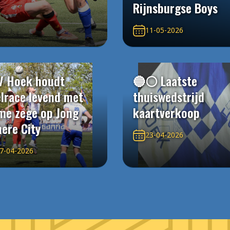
Rijnsburgse Boys
11-05-2026
V Hoek houdt
🔵⚪️ Laatste
elrace levend met
thuiswedstrijd
me zege op Jong
kaartverkoop
ere City
23-04-2026
7-04-2026