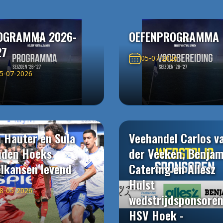
OGRAMMA 2026-
OEFENPROGRAMMA
27
05-07-2026
5-07-2026
 Hauter en Sula
Veehandel Carlos v
uden Hoeks
der Veeken, Benjam
elkansen levend
Catering en Allesz
Hulst
8-05-2026
wedstrijdsponsore
HSV Hoek -