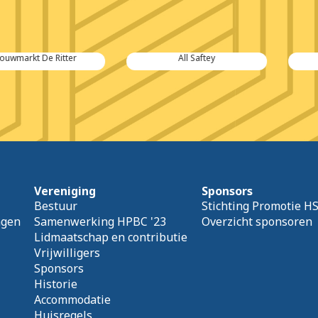
De Ritter
All Saftey
Van Kou
Vereniging
Sponsors
Bestuur
Stichting Promotie H
agen
Samenwerking HPBC '23
Overzicht sponsoren
Lidmaatschap en contributie
Vrijwilligers
Sponsors
Historie
Accommodatie
Huisregels