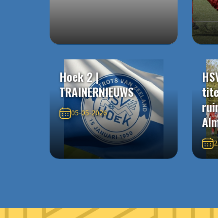
Hoek 2 |
HS
TRAINERNIEUWS
tit
rui
05-05-2026
Alm
2