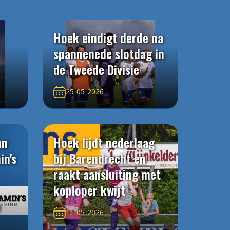
Hoek eindigt derde na
spannenede slotdag in
de Tweede Divisie
25-05-2026
an
Hoek lijdt nederlaag
in's
bij Barendrecht en
raakt aansluiting met
koploper kwijt
n
11-05-2026