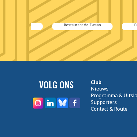
ex
Restaurant de Zwaan
Bouwmarkt 
VOLG ONS
Club
Nieuws
Programma & Uitsl
Supporters
Contact & Route