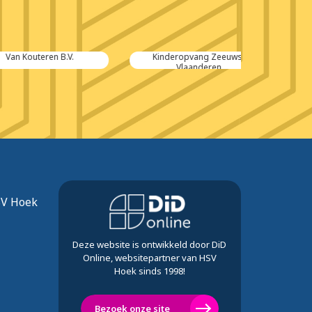
teren B.V.
Kinderopvang Zeeuws-
Gamma
Vlaanderen
SV Hoek
Deze website is ontwikkeld door DiD
Online, websitepartner van HSV
Hoek sinds 1998!
Bezoek onze site