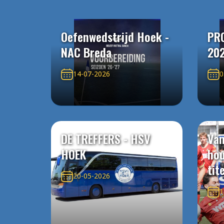
Oefenwedstrijd Hoek -
PR
NAC Breda
20
14-07-2026
0
DE TREFFERS - HSV
Van
HOEK
ho
tit
20-05-2026
1