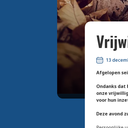
Vrijw
13 decem
Afgelopen sei
Ondanks dat h
onze vrijwill
voor hun inze
Deze avond zu
Persoonlijke u