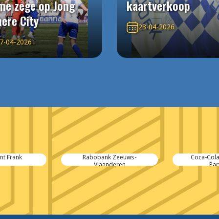
me zege op Jong
kaartverkoop
ere City
23-04-2026
7-04-2026
 Zeeuws-
Coca-Cola Europacific
Kubus Admini
deren
Partners