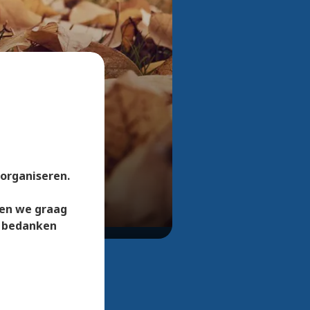
Bekijk alle foto's
organiseren.
len we graag
e bedanken