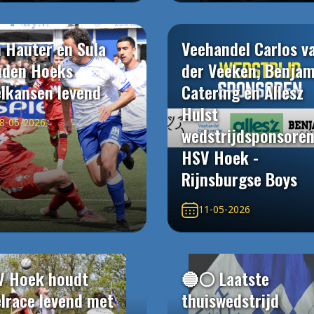
 Hauter en Sula
Veehandel Carlos v
uden Hoeks
der Veeken, Benjam
elkansen levend
Catering en Allesz
Hulst
8-05-2026
wedstrijdsponsore
HSV Hoek -
Rijnsburgse Boys
11-05-2026
V Hoek houdt
🔵⚪️ Laatste
elrace levend met
thuiswedstrijd