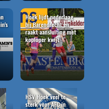
an
Hoek lijdt nederlaag
in's
bij Barendrecht en
raakt aansluiting met
koploper kwijt
n
11-05-2026
HSV Hoek veel te
sterk voor AFC in