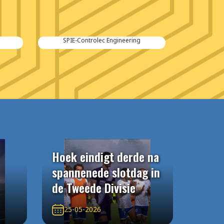
Kraker Trailers
Hoek eindigt derde na
spannenede slotdag in
de Tweede Divisie
25-05-2026