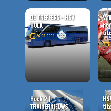
DE TREFFERS - HSV
Van
HOEK
ho
tit
20-05-2026
1
Hoek 2 |
HS
TRAINERNIEUWS
tit