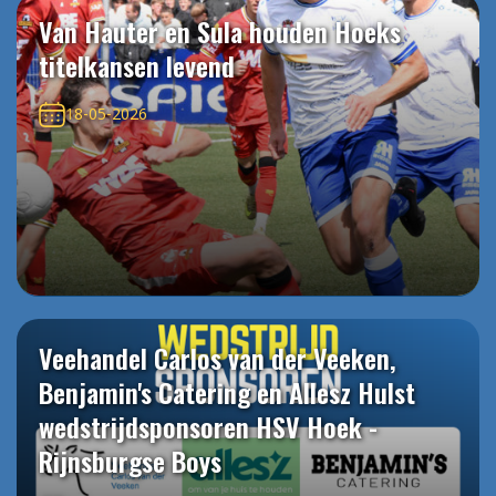
Van Hauter en Sula houden Hoeks
titelkansen levend
18-05-2026
Veehandel Carlos van der Veeken,
Benjamin's Catering en Allesz Hulst
wedstrijdsponsoren HSV Hoek -
Rijnsburgse Boys