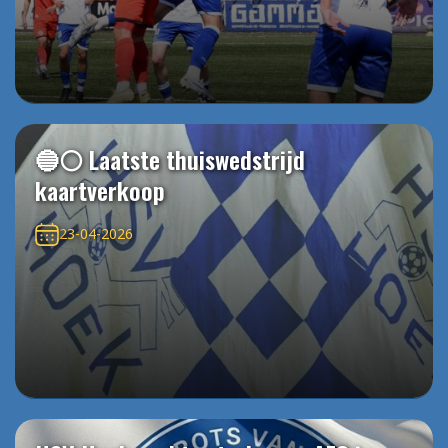
🔵⚪️ Laatste thuiswedstrijd
kaartverkoop
23-04-2026