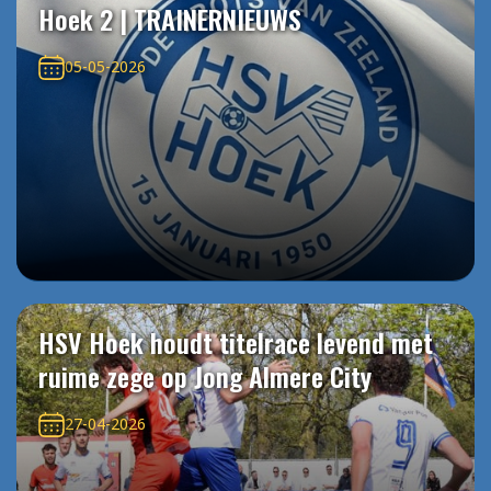
Hoek 2 | TRAINERNIEUWS
05-05-2026
HSV Hoek houdt titelrace levend met
ruime zege op Jong Almere City
27-04-2026