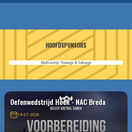
HOOFDSPONSORS
Multraship Towage & Salvage
Oefenwedstrijd Hoek - NAC Breda
14-07-2026