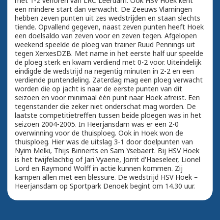
met 1-2 verloren van LRC Leerdam. Ook HSV Hoek kent
een mindere start dan verwacht. De Zeeuws Vlamingen
hebben zeven punten uit zes wedstrijden en staan slechts
tiende. Opvallend gegeven, naast zeven punten heeft Hoek
een doelsaldo van zeven voor en zeven tegen. Afgelopen
weekend speelde de ploeg van trainer Ruud Pennings uit
tegen XerxesDZB. Met name in het eerste half uur speelde
de ploeg sterk en kwam verdiend met 0-2 voor. Uiteindelijk
eindigde de wedstrijd na negentig minuten in 2-2 en een
verdiende puntendeling. Zaterdag mag een ploeg verwacht
worden die op jacht is naar de eerste punten van dit
seizoen en voor minimaal één punt naar Hoek afreist. Een
tegenstander die zeker niet onderschat mag worden. De
laatste competitietreffen tussen beide ploegen was in het
seizoen 2004-2005. In Heerjansdam was er een 2-0
overwinning voor de thuisploeg. Ook in Hoek won de
thuisploeg. Hier was de uitslag 3-1 door doelpunten van
Nyim Melki, Thijs Binnerts en Sam Ysebaert. Bij HSV Hoek
is het twijfelachtig of Jari Vyaene, Jorrit d'Haeseleer, Lionel
Lord en Raymond Wolff in actie kunnen kommen. Zij
kampen allen met een blessure. De wedstrijd HSV Hoek –
Heerjansdam op Sportpark Denoek begint om 14.30 uur.