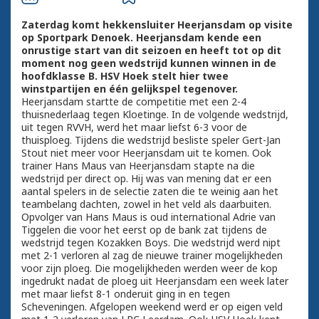
Zaterdag komt hekkensluiter Heerjansdam op visite
op Sportpark Denoek. Heerjansdam kende een
onrustige start van dit seizoen en heeft tot op dit
moment nog geen wedstrijd kunnen winnen in de
hoofdklasse B. HSV Hoek stelt hier twee
winstpartijen en één gelijkspel tegenover.
Heerjansdam startte de competitie met een 2-4
thuisnederlaag tegen Kloetinge. In de volgende wedstrijd,
uit tegen RVVH, werd het maar liefst 6-3 voor de
thuisploeg. Tijdens die wedstrijd besliste speler Gert-Jan
Stout niet meer voor Heerjansdam uit te komen. Ook
trainer Hans Maus van Heerjansdam stapte na die
wedstrijd per direct op. Hij was van mening dat er een
aantal spelers in de selectie zaten die te weinig aan het
teambelang dachten, zowel in het veld als daarbuiten.
Opvolger van Hans Maus is oud international Adrie van
Tiggelen die voor het eerst op de bank zat tijdens de
wedstrijd tegen Kozakken Boys. Die wedstrijd werd nipt
met 2-1 verloren al zag de nieuwe trainer mogelijkheden
voor zijn ploeg. Die mogelijkheden werden weer de kop
ingedrukt nadat de ploeg uit Heerjansdam een week later
met maar liefst 8-1 onderuit ging in en tegen
Scheveningen. Afgelopen weekend werd er op eigen veld