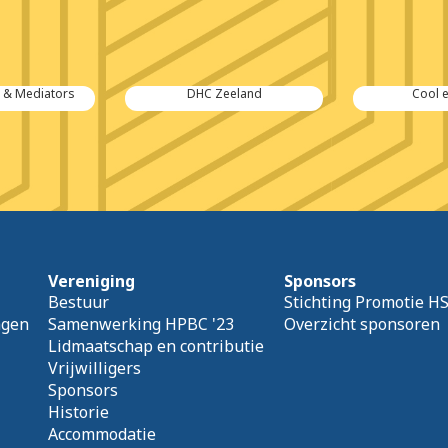
n & Mediators
DHC Zeeland
Cool 
Vereniging
Sponsors
Bestuur
Stichting Promotie H
agen
Samenwerking HPBC '23
Overzicht sponsoren
Lidmaatschap en contributie
Vrijwilligers
Sponsors
Historie
Accommodatie