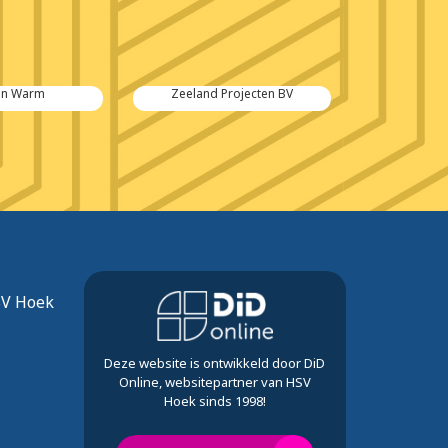
en Warm
Zeeland Projecten BV
Kennedy We
SV Hoek
Deze website is ontwikkeld door DiD
Online, websitepartner van HSV
Hoek sinds 1998!