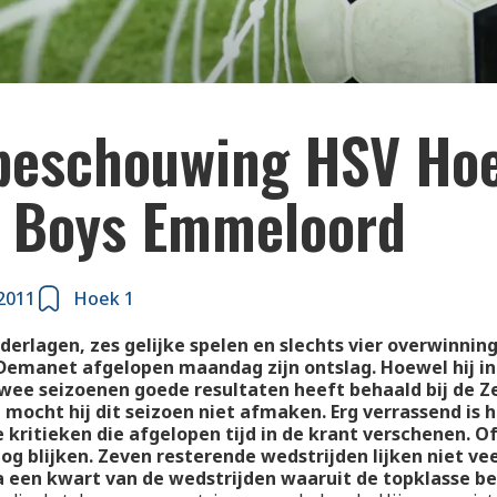
beschouwing HSV Ho
o Boys Emmeloord
2011
Hoek 1
derlagen, zes gelijke spelen en slechts vier overwinnin
Demanet afgelopen maandag zijn ontslag. Hoewel hij in
wee seizoenen goede resultaten heeft behaald bij de 
 mocht hij dit seizoen niet afmaken. Erg verrassend is h
e kritieken die afgelopen tijd in de krant verschenen. Of
nog blijken. Zeven resterende wedstrijden lijken niet ve
a een kwart van de wedstrijden waaruit de topklasse be