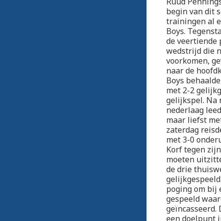
Ruud Pennings 
begin van dit 
trainingen al 
Boys. Tegensta
de veertiende 
wedstrijd die 
voorkomen, ge
naar de hoofdk
Boys behaalde
met 2-2 gelijk
gelijkspel. Na
nederlaag leed
maar liefst me
zaterdag reisd
met 3-0 onderu
Korf tegen zijn
moeten uitzitt
de drie thuisw
gelijkgespeel
poging om bij 
gespeeld waar
geïncasseerd. 
een doelpunt i