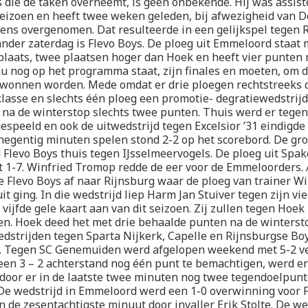
die de taken overneemt, is geen onbekende. Hij was assist
seizoen en heeft twee weken geleden, bij afwezigheid van 
eens overgenomen. Dat resulteerde in een gelijkspel tegen 
nder zaterdag is Flevo Boys. De ploeg uit Emmeloord staat
plaats, twee plaatsen hoger dan Hoek en heeft vier punten 
nu nog op het programma staat, zijn finales en moeten, om d
wonnen worden. Mede omdat er drie ploegen rechtstreeks 
lasse en slechts één ploeg een promotie- degratiewedstrijd 
 na de winterstop slechts twee punten. Thuis werd er teg
gespeeld en ook de uitwedstrijd tegen Excelsior ’31 eindigde
 negentig minuten spelen stond 2-2 op het scorebord. De gro
 Flevo Boys thuis tegen IJsselmeervogels. De ploeg uit Sp
t 1-7. Winfried Tromop redde de eer voor de Emmeloorders.
e Flevo Boys af naar Rijnsburg waar de ploeg van trainer 
it ging. In die wedstrijd liep Harm Jan Stuiver tegen zijn vi
 vijfde gele kaart aan van dit seizoen. Zij zullen tegen Hoe
en. Hoek deed het met drie behaalde punten na de winterstop
edstrijden tegen Sparta Nijkerk, Capelle en Rijnsburgse Bo
d. Tegen SC Genemuiden werd afgelopen weekend met 5-2 ve
een 3 – 2 achterstand nog één punt te bemachtigen, werd er 
door er in de laatste twee minuten nog twee tegendoelpun
De wedstrijd in Emmeloord werd een 1-0 overwinning voor F
n de zesentachtigste minuut door invaller Erik Stolte. De we