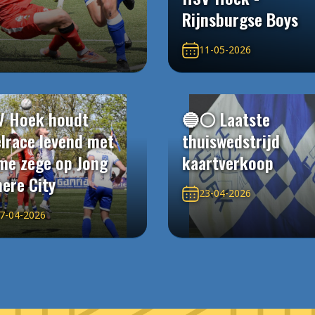
Rijnsburgse Boys
11-05-2026
V Hoek houdt
🔵⚪️ Laatste
elrace levend met
thuiswedstrijd
me zege op Jong
kaartverkoop
ere City
23-04-2026
7-04-2026