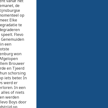
ent vanaf het
Demanet, de
Rijnsburgse
 momenteel op
meer. Elke
egradatie te
degraderen
speelt. Flevo
en Genemuiden
 in een
otste
akenburg won
 Afgelopen
Willem Brouwer
erde en Tjeerd
k hun schorsing
 iets beter. In
ys werd er
rloren. In een
alles of niets
ten werden
levo Boys door
dstrijd op