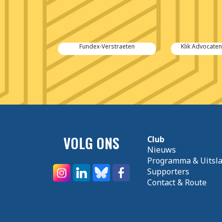
ural Steel
Fundex-Verstraeten
Klik Advocate
VOLG ONS
Club
Nieuws
Programma & Uitsl
Supporters
Contact & Route