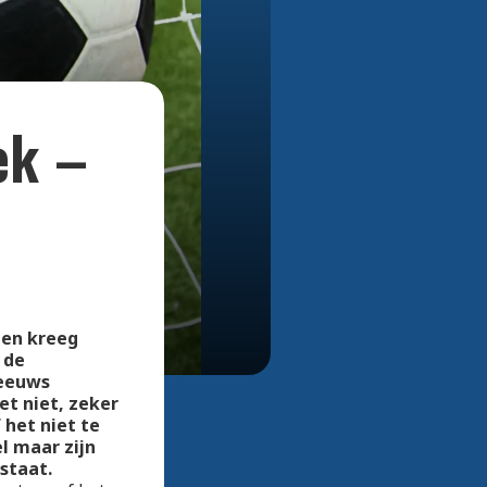
Bekijk alle foto's
ek –
gen kreeg
 de
Zeeuws
et niet, zeker
 het niet te
el maar zijn
staat.