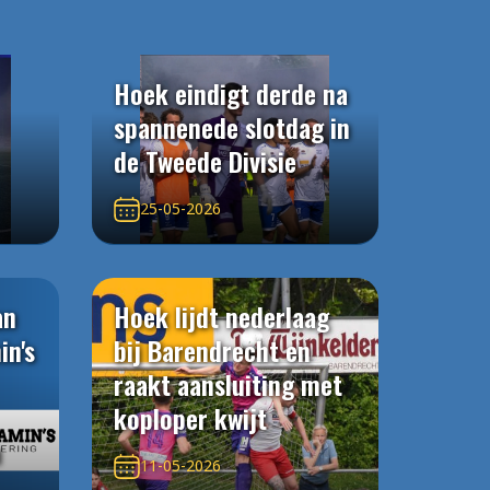
Hoek eindigt derde na
spannenede slotdag in
de Tweede Divisie
25-05-2026
an
Hoek lijdt nederlaag
in's
bij Barendrecht en
raakt aansluiting met
koploper kwijt
n
11-05-2026