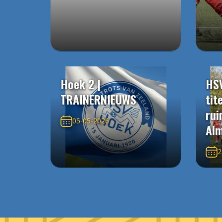
Hoek 2 |
HS
TRAINERNIEUWS
tit
rui
05-05-2026
Alm
2