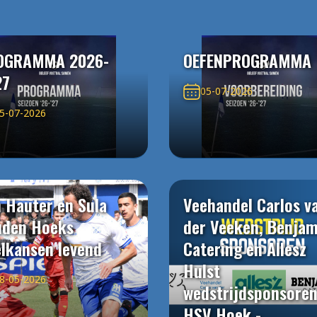
OGRAMMA 2026-
OEFENPROGRAMMA
27
05-07-2026
5-07-2026
 Hauter en Sula
Veehandel Carlos v
uden Hoeks
der Veeken, Benjam
elkansen levend
Catering en Allesz
Hulst
8-05-2026
wedstrijdsponsore
HSV Hoek -