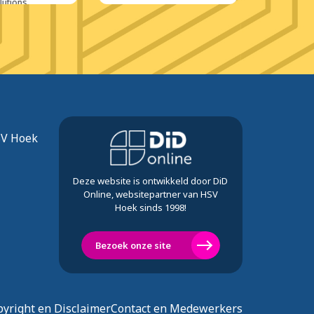
utions
mak
SV Hoek
Deze website is ontwikkeld door DiD
Online, websitepartner van HSV
Hoek sinds 1998!
Bezoek onze site
yright en Disclaimer
Contact en Medewerkers