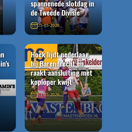
spannenede slotdag in
de Tweede Divisie
25-05-2026
an
Hoek lijdt nederlaag
in's
bij Barendrecht en
raakt aansluiting met
koploper kwijt
n
11-05-2026