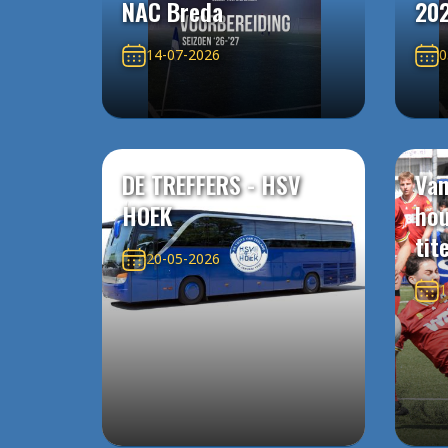
NAC Breda
20
14-07-2026
0
DE TREFFERS - HSV
Van
HOEK
ho
tit
20-05-2026
1