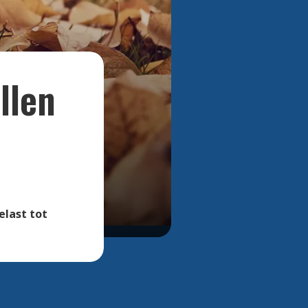
Bekijk alle foto's
llen
elast tot