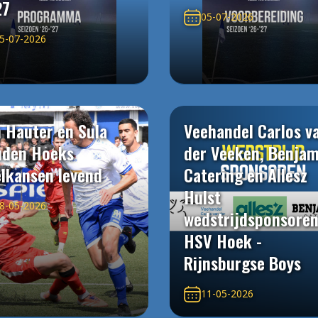
27
05-07-2026
5-07-2026
 Hauter en Sula
Veehandel Carlos v
uden Hoeks
der Veeken, Benjam
elkansen levend
Catering en Allesz
Hulst
8-05-2026
wedstrijdsponsore
HSV Hoek -
Rijnsburgse Boys
11-05-2026