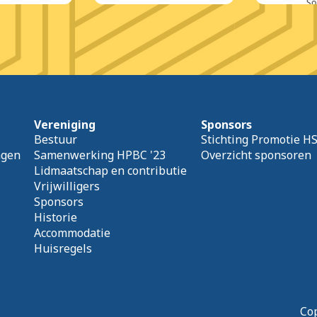
Sol
Vereniging
Sponsors
Bestuur
Stichting Promotie H
agen
Samenwerking HPBC '23
Overzicht sponsoren
Lidmaatschap en contributie
Vrijwilligers
Sponsors
Historie
Accommodatie
Huisregels
Cop