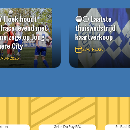
V Hoek houdt
🔵⚪️ Laatste
elrace levend met
thuiswedstrijd
me zege op Jong
kaartverkoop
ere City
23-04-2026
7-04-2026
tion
Gebr. Du Puy B.V.
St. Paul 