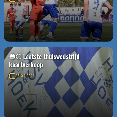
🔵⚪️ Laatste thuiswedstrijd
kaartverkoop
23-04-2026