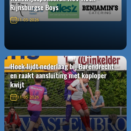
Rijnsburgse Boys
11-05-2026
Hoek lijdt nederlaag bij Barendrecht
en raakt aansluiting met koploper
kwijt
11-05-2026