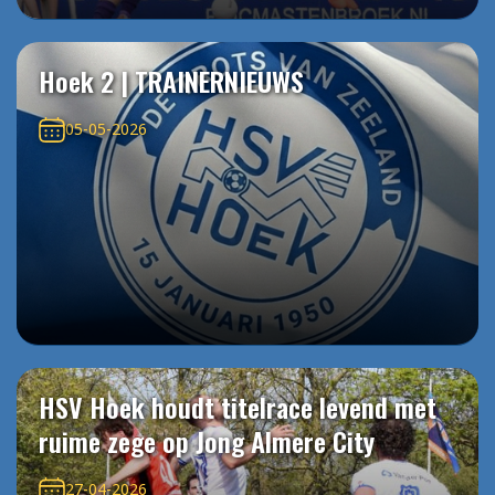
Hoek 2 | TRAINERNIEUWS
05-05-2026
HSV Hoek houdt titelrace levend met
ruime zege op Jong Almere City
27-04-2026