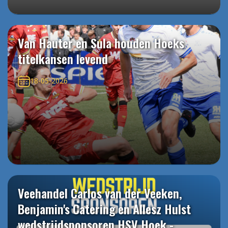
Van Hauter en Sula houden Hoeks
titelkansen levend
18-05-2026
Veehandel Carlos van der Veeken,
Benjamin's Catering en Allesz Hulst
wedstrijdsponsoren HSV Hoek -