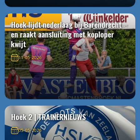
Hoek lijdt nederlaag bij Barendrecht
en raakt aansluiting met koploper
kwijt
11-05-2026
Hoek 2 | TRAINERNIEUWS
05-05-2026