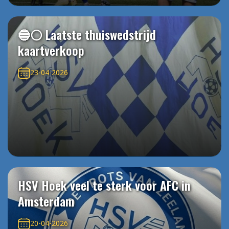
🔵⚪️ Laatste thuiswedstrijd
kaartverkoop
23-04-2026
HSV Hoek veel te sterk voor AFC in
Amsterdam
20-04-2026