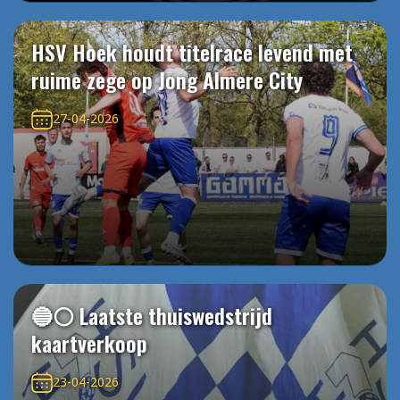
HSV Hoek houdt titelrace levend met
ruime zege op Jong Almere City
27-04-2026
🔵⚪️ Laatste thuiswedstrijd
kaartverkoop
23-04-2026