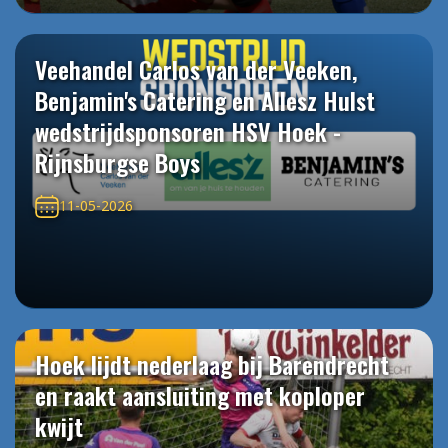
Veehandel Carlos van der Veeken,
Benjamin's Catering en Allesz Hulst
wedstrijdsponsoren HSV Hoek -
Rijnsburgse Boys
11-05-2026
Hoek lijdt nederlaag bij Barendrecht
en raakt aansluiting met koploper
kwijt