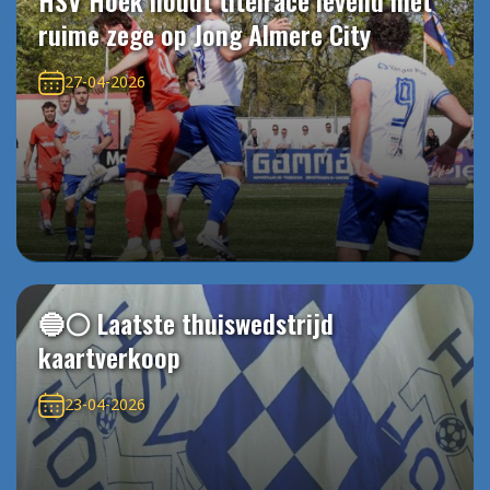
HSV Hoek houdt titelrace levend met
ruime zege op Jong Almere City
27-04-2026
🔵⚪️ Laatste thuiswedstrijd
kaartverkoop
23-04-2026