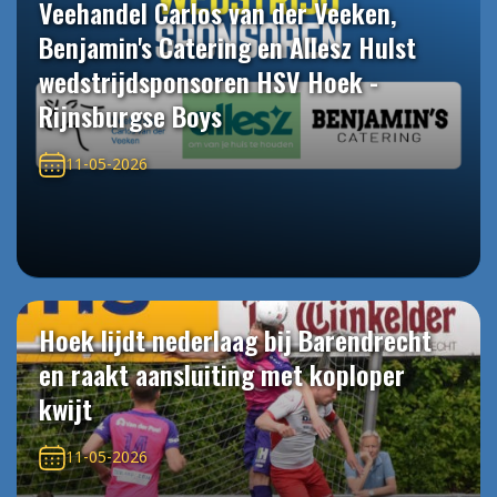
Veehandel Carlos van der Veeken,
Benjamin's Catering en Allesz Hulst
wedstrijdsponsoren HSV Hoek -
Rijnsburgse Boys
11-05-2026
Hoek lijdt nederlaag bij Barendrecht
en raakt aansluiting met koploper
kwijt
11-05-2026