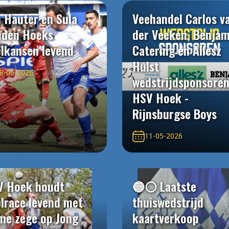
 Hauter en Sula
Veehandel Carlos v
uden Hoeks
der Veeken, Benjam
elkansen levend
Catering en Allesz
Hulst
8-05-2026
wedstrijdsponsore
HSV Hoek -
Rijnsburgse Boys
11-05-2026
V Hoek houdt
🔵⚪️ Laatste
elrace levend met
thuiswedstrijd
me zege op Jong
kaartverkoop