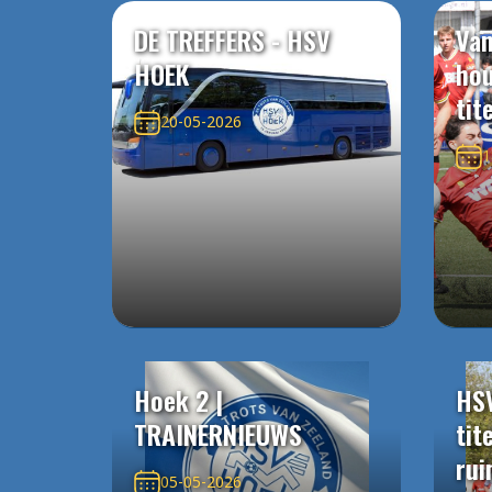
DE TREFFERS - HSV
Van
HOEK
ho
tit
20-05-2026
1
Hoek 2 |
HS
TRAINERNIEUWS
tit
rui
05-05-2026