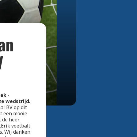
Bekijk alle foto's
van
V
ek -
e wedstrijd.
al BV op dit
t een mooie
k de heer
Erik voetbalt
s. Wij danken