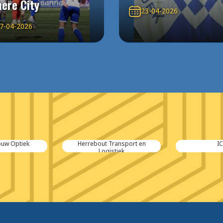
ere City
23-04-2026
7-04-2026
uw Optiek
Herrebout Transport en
IC
Logistiek