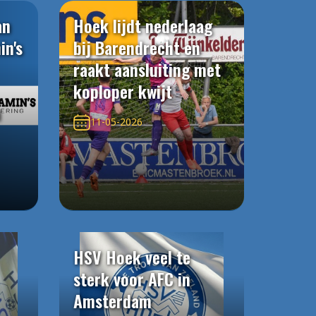
an
Hoek lijdt nederlaag
in's
bij Barendrecht en
raakt aansluiting met
koploper kwijt
n
11-05-2026
HSV Hoek veel te
sterk voor AFC in
Amsterdam