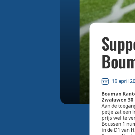
Suppo
Boum
19 april 2
Bouman Kanto
Zwaluwen 30 n
Aan de toegan
petje zat een
prijs wel te v
Boussen 1 numm
in de D1 van H