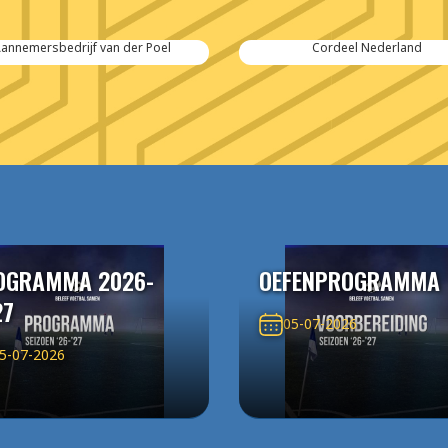
annemersbedrijf van der Poel
Cordeel Nederland
OGRAMMA 2026-
OEFENPROGRAMMA
27
05-07-2026
5-07-2026