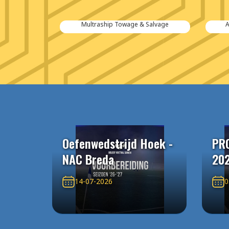
tiën B.V.
Multraship Towage & Salvage
A
Oefenwedstrijd Hoek -
PR
NAC Breda
20
14-07-2026
0