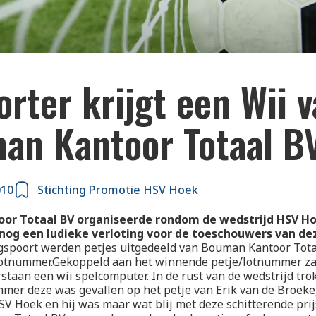
rter krijgt een Wii 
an Kantoor Totaal B
010
Stichting Promotie HSV Hoek
or Totaal BV organiseerde rondom de wedstrijd HSV Ho
og een ludieke verloting voor de toeschouwers van dez
gspoort werden petjes uitgedeeld van Bouman Kantoor Tota
 lotnummer.Gekoppeld aan het winnende petje/lotnummer za
erstaan een wii spelcomputer. In de rust van de wedstrijd tro
er deze was gevallen op het petje van Erik van de Broeke,
SV Hoek en hij was maar wat blij met deze schitterende prij