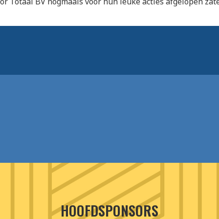
r Totaal BV nogmaals voor hun leuke acties afgelopen zat
HOOFDSPONSORS