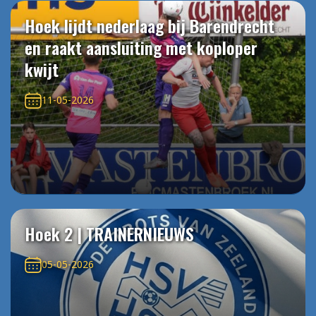
Hoek lijdt nederlaag bij Barendrecht
en raakt aansluiting met koploper
kwijt
11-05-2026
Hoek 2 | TRAINERNIEUWS
05-05-2026