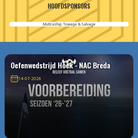
HOOFDSPONSORS
Multraship Towage & Salvage
Oefenwedstrijd Hoek - NAC Breda
14-07-2026