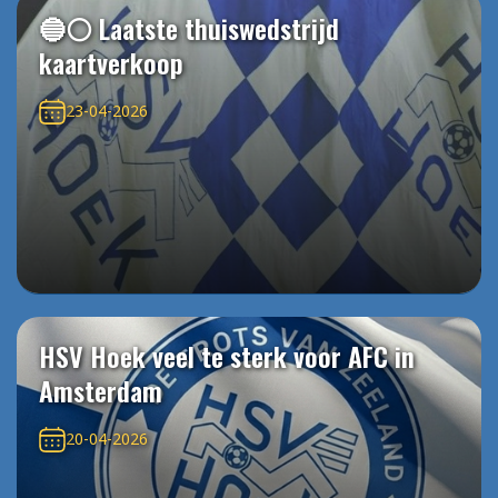
🔵⚪️ Laatste thuiswedstrijd
kaartverkoop
23-04-2026
HSV Hoek veel te sterk voor AFC in
Amsterdam
20-04-2026