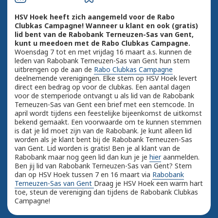
HSV Hoek heeft zich aangemeld voor de Rabo
Clubkas Campagne! Wanneer u klant en ook (gratis)
lid bent van de Rabobank Terneuzen-Sas van Gent,
kunt u meedoen met de Rabo Clubkas Campagne.
Woensdag 7 tot en met vrijdag 16 maart a.s. kunnen de
leden van Rabobank Terneuzen-Sas van Gent hun stem
uitbrengen op de aan de
Rabo Clubkas Campagne
deelnemende verenigingen. Elke stem op HSV Hoek levert
direct een bedrag op voor de clubkas. Een aantal dagen
voor de stemperiode ontvangt u als lid van de Rabobank
Terneuzen-Sas van Gent een brief met een stemcode. In
april wordt tijdens een feestelijke bijeenkomst de uitkomst
bekend gemaakt. Een voorwaarde om te kunnen stemmen
is dat je lid moet zijn van de Rabobank. Je kunt alleen lid
worden als je klant bent bij de Rabobank Terneuzen-Sas
van Gent. Lid worden is gratis! Ben je al klant van de
Rabobank maar nog geen lid dan kun je je
hier
aanmelden.
Ben jij lid van Rabobank Terneuzen-Sas van Gent? Stem
dan op HSV Hoek tussen 7 en 16 maart via
Rabobank
Terneuzen-Sas van Gent
Draag je HSV Hoek een warm hart
toe, steun de vereniging dan tijdens de Rabobank Clubkas
Campagne!