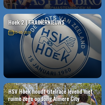
Hoek 2 | TRAINERNIEUWS
05-05-2026
HSV Hoek houdt titelrace levend met
ruime zege op Jong Almere City