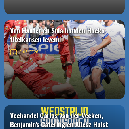
Van Hauter en Sula houden Hoeks
titelkansen levend
18-05-2026
Veehandel Carlos van der Veeken,
Benjamin's Catering en Allesz Hulst