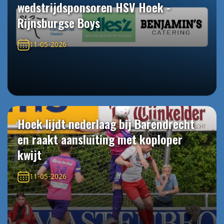
wedstrijdsponsoren HSV Hoek -
Rijnsburgse Boys
11-05-2026
Hoek lijdt nederlaag bij Barendrecht
en raakt aansluiting met koploper
kwijt
11-05-2026