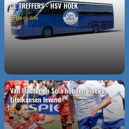
DE TREFFERS - HSV HOEK
20-05-2026
Van Hauter en Sula houden Hoeks
titelkansen levend
18-05-2026