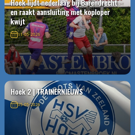
Hoek lijdt nederlaag bij Barendrecht
en raakt aansluiting met koploper
kwijt
11-05-2026
Hoek 2 | TRAINERNIEUWS
05-05-2026