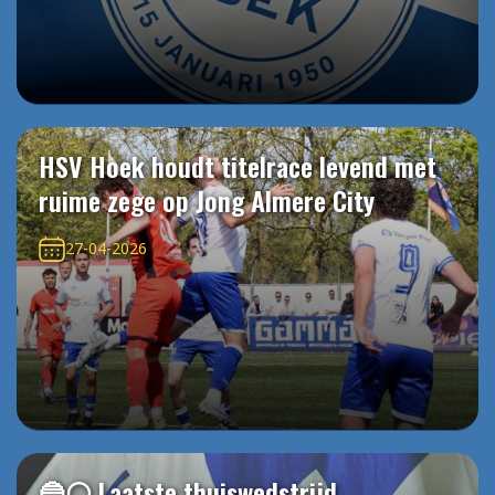
HSV Hoek houdt titelrace levend met
ruime zege op Jong Almere City
27-04-2026
🔵⚪️ Laatste thuiswedstrijd