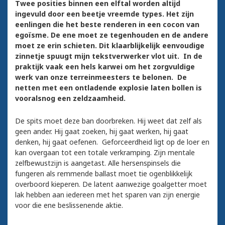
Twee posities binnen een elftal worden altijd
ingevuld door een beetje vreemde types. Het zijn
eenlingen die het beste renderen in een cocon van
egoïsme. De ene moet ze tegenhouden en de andere
moet ze erin schieten. Dit klaarblijkelijk eenvoudige
zinnetje spuugt mijn tekstverwerker vlot uit. In de
praktijk vaak een hels karwei om het zorgvuldige
werk van onze terreinmeesters te belonen. De
netten met een ontladende explosie laten bollen is
vooralsnog een zeldzaamheid.
De spits moet deze ban doorbreken. Hij weet dat zelf als
geen ander. Hij gaat zoeken, hij gaat werken, hij gaat
denken, hij gaat oefenen. Geforceerdheid ligt op de loer en
kan overgaan tot een totale verkramping. Zijn mentale
zelfbewustzijn is aangetast. Alle hersenspinsels die
fungeren als remmende ballast moet tie ogenblikkelijk
overboord kieperen. De latent aanwezige goalgetter moet
lak hebben aan iedereen met het sparen van zijn energie
voor die ene beslissenende aktie.