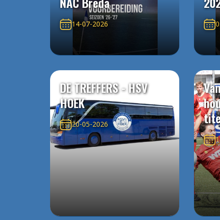
NAC Breda
20
14-07-2026
0
DE TREFFERS - HSV
Van
HOEK
ho
tit
20-05-2026
1