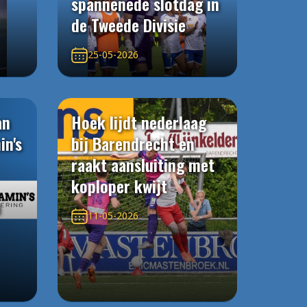
spannenede slotdag in
de Tweede Divisie
25-05-2026
an
Hoek lijdt nederlaag
in's
bij Barendrecht en
raakt aansluiting met
koploper kwijt
n
11-05-2026