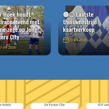
V Hoek houdt
🔵⚪️ Laatste
elrace levend met
thuiswedstrijd
me zege op Jong
kaartverkoop
ere City
23-04-2026
7-04-2026
er Olie
VOF van Kouteren
Cas