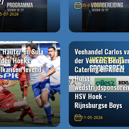
27
05-07-2026
5-07-2026
 Hauter en Sula
Veehandel Carlos v
uden Hoeks
der Veeken, Benjam
elkansen levend
Catering en Allesz
Hulst
8-05-2026
wedstrijdsponsore
HSV Hoek -
Rijnsburgse Boys
11-05-2026