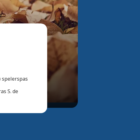
Bekijk alle foto's
) spelerspas
as S. de