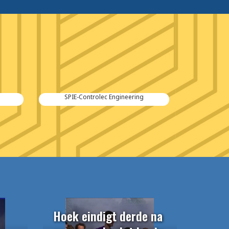
Kraker Trailers
Hoek eindigt derde na