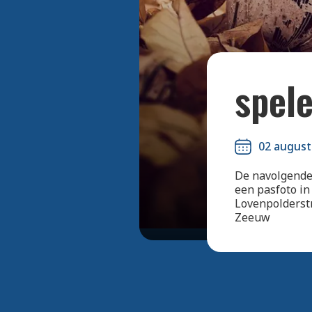
spele
02 august
De navolgende
een pasfoto in
Lovenpolderstr
Zeeuw