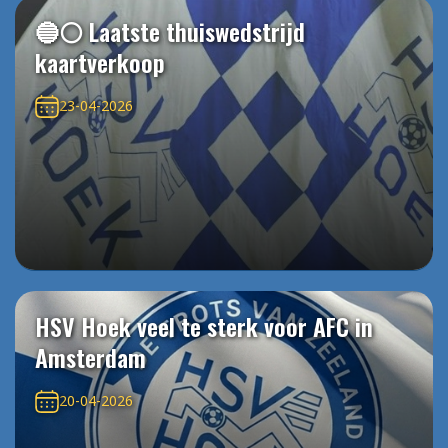
🔵⚪️ Laatste thuiswedstrijd
kaartverkoop
23-04-2026
HSV Hoek veel te sterk voor AFC in
Amsterdam
20-04-2026