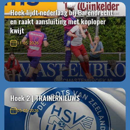
Hoek lijdt nederlaag bij Barendrecht
en raakt aansluiting met koploper
kwijt
11-05-2026
Hoek 2 | TRAINERNIEUWS
05-05-2026