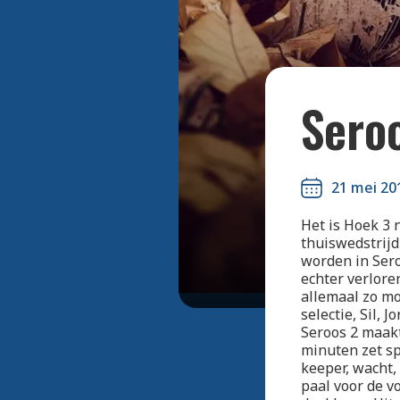
Sero
21 mei 20
Het is Hoek 3 
thuiswedstrij
worden in Sero
echter verlore
allemaal zo mo
selectie, Sil,
Seroos 2 maakt
minuten zet sp
keeper, wacht, 
paal voor de v