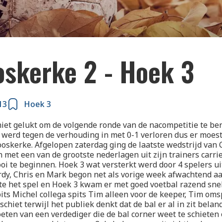
oskerke 2 - Hoek 3
13
Hoek 3
niet gelukt om de volgende ronde van de nacompetitie te be
d werd tegen de verhouding in met 0-1 verloren dus er moe
oskerke. Afgelopen zaterdag ging de laatste wedstrijd van 
n met een van de grootste nederlagen uit zijn trainers carrie
oi te beginnen. Hoek 3 wat versterkt werd door 4 spelers ui
 Jordy, Chris en Mark begon net als vorige week afwachtend aa
e het spel en Hoek 3 kwam er met goed voetbal razend snel
its Michel collega spits Tim alleen voor de keeper, Tim oms
schiet terwijl het publiek denkt dat de bal er al in zit belan
oeten van een verdediger die de bal corner weet te schieten 