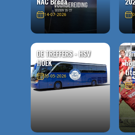
NAC Breda
20
14-07-2026
0
DE TREFFERS - HSV
Van
HOEK
ho
tit
20-05-2026
1