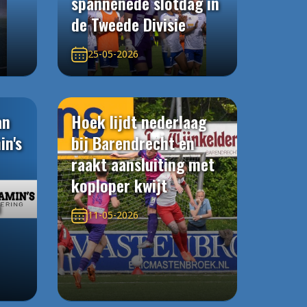
spannenede slotdag in
de Tweede Divisie
25-05-2026
an
Hoek lijdt nederlaag
in's
bij Barendrecht en
raakt aansluiting met
koploper kwijt
n
11-05-2026