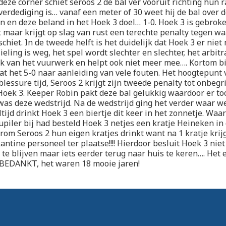
deze corner schiet seroos 2 de bal ver vooruit richting hun 
 verdediging is… vanaf een meter of 30 weet hij de bal over
en en deze beland in het Hoek 3 doel… 1-0. Hoek 3 is gebroke
it maar krijgt op slag van rust een terechte penalty tegen wa
chiet. In de tweede helft is het duidelijk dat Hoek 3 er niet
ieling is weg, het spel wordt slechter en slechter, het arbitral
uk van het vuurwerk en helpt ook niet meer mee…. Kortom b
taat het 5-0 naar aanleiding van vele fouten. Het hoogtepunt
blessure tijd, Seroos 2 krijgt zijn tweede penalty tot onbeg
Hoek 3. Keeper Robin pakt deze bal gelukkig waardoor er to
as deze wedstrijd. Na de wedstrijd ging het verder waar w
ltijd drinkt Hoek 3 een biertje dit keer in het zonnetje. Waa
Jupiler bij had besteld Hoek 3 netjes een kratje Heineken in 
arom Seroos 2 hun eigen kratjes drinkt want na 1 kratje kri
antine personeel ter plaatse!!!! Hierdoor besluit Hoek 3 nie
 te blijven maar iets eerder terug naar huis te keren…. Het 
e BEDANKT, het waren 18 mooie jaren!