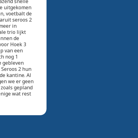
razend snelle
 de uitgekomen
n, voetbalt de
aruit seroos 2
 meer in
e trio lijkt
innen de
 voor Hoek 3
rip van een
ch nog 1
e gebleven
r Seroos 2 hun
de kantine. Al
jgen we er geen
t zoals gepland
enige wat rest