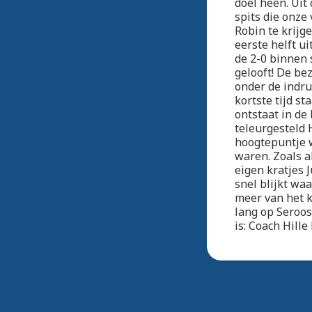
doel heen. Uit 
spits die onze
Robin te krijg
eerste helft u
de 2-0 binnen s
gelooft! De bez
onder de indr
kortste tijd s
ontstaat in de 
teleurgesteld 
hoogtepuntje w
waren. Zoals a
eigen kratjes 
snel blijkt wa
meer van het k
lang op Seroos
is: Coach Hill