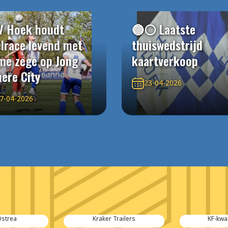
V Hoek houdt
🔵⚪️ Laatste
elrace levend met
thuiswedstrijd
me zege op Jong
kaartverkoop
ere City
23-04-2026
7-04-2026
Ostrea
Kraker Trailers
KF-kwa