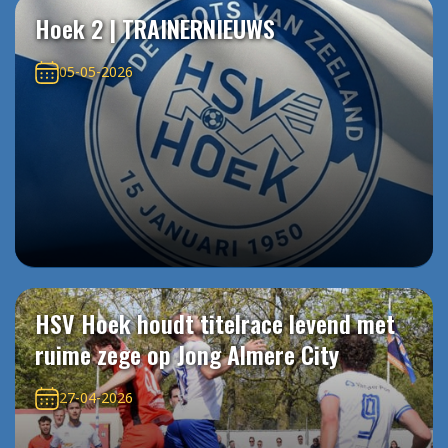
Hoek 2 | TRAINERNIEUWS
05-05-2026
HSV Hoek houdt titelrace levend met
ruime zege op Jong Almere City
27-04-2026