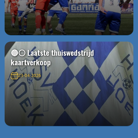
🔵⚪️ Laatste thuiswedstrijd
kaartverkoop
23-04-2026