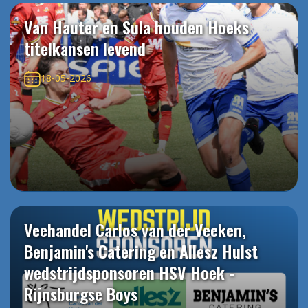
Van Hauter en Sula houden Hoeks
titelkansen levend
18-05-2026
Veehandel Carlos van der Veeken,
Benjamin's Catering en Allesz Hulst
wedstrijdsponsoren HSV Hoek -
Rijnsburgse Boys