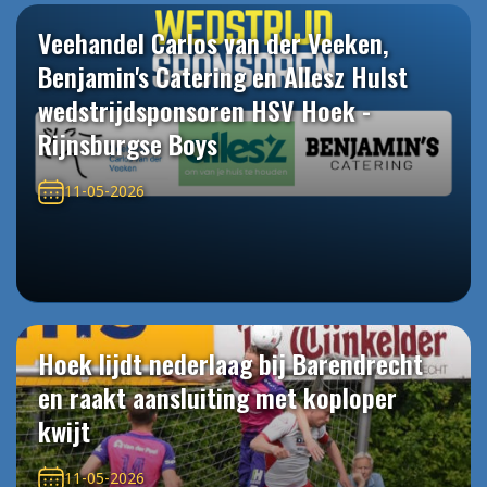
Veehandel Carlos van der Veeken,
Benjamin's Catering en Allesz Hulst
wedstrijdsponsoren HSV Hoek -
Rijnsburgse Boys
11-05-2026
Hoek lijdt nederlaag bij Barendrecht
en raakt aansluiting met koploper
kwijt
11-05-2026