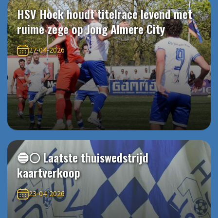
HSV Hoek houdt titelrace levend met
ruime zege op Jong Almere City
27-04-2026
🔵⚪️ Laatste thuiswedstrijd
kaartverkoop
23-04-2026