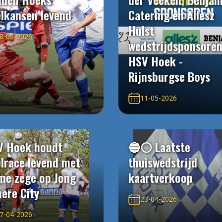
elkansen levend
Catering en Allesz
Hulst
8-05-2026
wedstrijdsponsore
HSV Hoek -
Rijnsburgse Boys
11-05-2026
V Hoek houdt
🔵⚪️ Laatste
elrace levend met
thuiswedstrijd
me zege op Jong
kaartverkoop
ere City
23-04-2026
7-04-2026