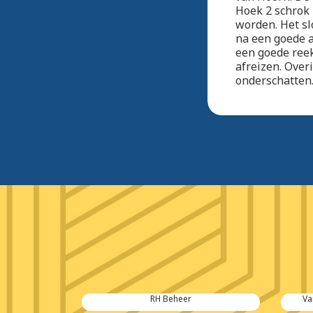
Hoek 2 schrok 
worden. Het s
na een goede a
een goede ree
afreizen. Over
onderschatten
s
RH Beheer
Va