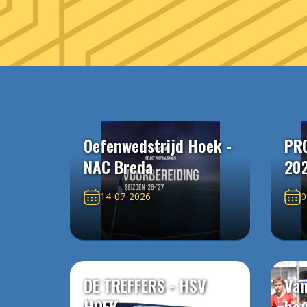
Oefenwedstrijd Hoek -
PR
NAC Breda
20
14-07-2026
0
DE TREFFERS - HSV
Van
HOEK
ho