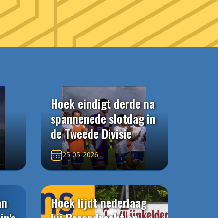
Hoek eindigt derde na
spannenede slotdag in
de Tweede Divisie
25-05-2026
an
Hoek lijdt nederlaag
in's
bij Barendrecht en