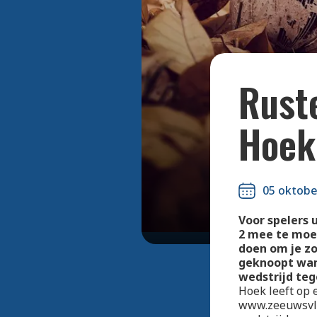
Rust
Hoek
05 oktobe
Voor spelers 
2 mee te moet
doen om je zo
geknoopt wan
wedstrijd teg
Hoek leeft op 
www.zeeuwsvla