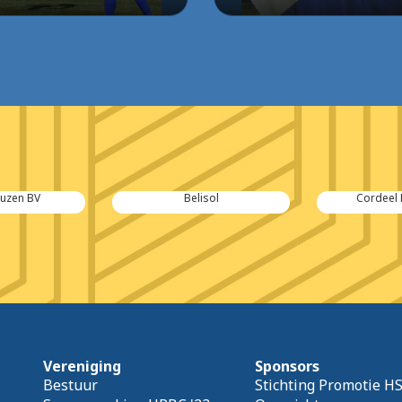
euzen BV
Belisol
Cordeel
Vereniging
Sponsors
Bestuur
Stichting Promotie H