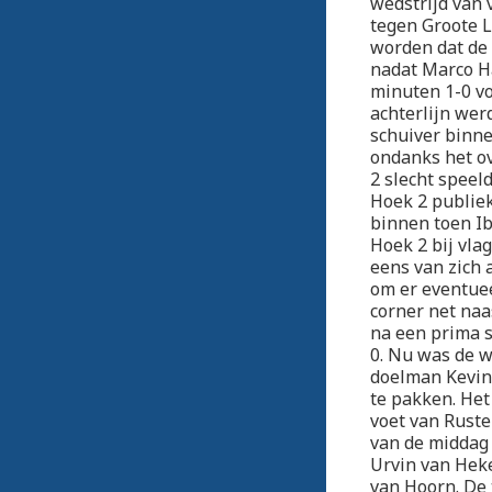
wedstrijd van 
tegen Groote L
worden dat de 
nadat Marco Ha
minuten 1-0 vo
achterlijn wer
schuiver binne
ondanks het ov
2 slecht speeld
Hoek 2 publiek
binnen toen Ib
Hoek 2 bij vla
eens van zich 
om er eventuee
corner net naa
na een prima s
0. Nu was de w
doelman Kevin 
te pakken. He
voet van Ruste
van de middag 
Urvin van Heke
van Hoorn. De 