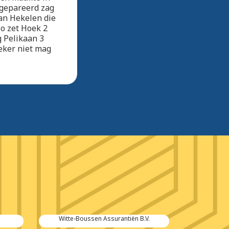
 gepareerd zag
an Hekelen die
Zo zet Hoek 2
 Pelikaan 3
eker niet mag
Witte-Boussen Assurantiën B.V.
Multras