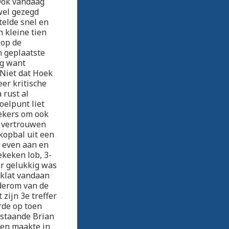
 Ook vandaag
wel gezegd
telde snel en
 kleine tien
 op de
n geplaatste
eg want
 Niet dat Hoek
eer kritische
 rust al
oelpunt liet
oekers om ook
et vertrouwen
kopbal uit een
r even aan en
keken lob, 3-
ar gelukkig was
eklat vandaan
derom van de
zijn 3e treffer
rde op toen
l staande Brian
ten maakte in