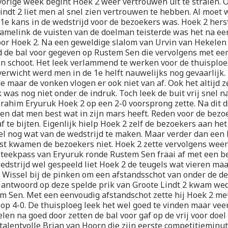
vorige week begint Hoek 2 weer vertrouwen uit te stralen.
indt 2 liet men al snel zien vertrouwen te hebben. Al moet 
1e kans in de wedstrijd voor de bezoekers was. Hoek 2 hers
melink de vuisten van de doelman teisterde was het na een
or Hoek 2. Na een geweldige slalom van Urvin van Hekelen
d de bal voor gegeven op Rustem Sen die vervolgens met ee
n schoot. Het leek verlammend te werken voor de thuisplo
erwicht werd men in de 1e helft nauwelijks nog gevaarlijk.
e maar de vonken vlogen er ook niet van af. Ook het altijd z
 was nog niet onder de indruk. Toch leek de buit vrij snel na
rahim Eryuruk Hoek 2 op een 2-0 voorsprong zette. Na dit d
gen dat men best wat in zijn mars heeft. Reden voor de bez
af te bijten. Eigenlijk hielp Hoek 2 zelf de bezoekers aan h
l nog wat van de wedstrijd te maken. Maar verder dan een 
st kwamen de bezoekers niet. Hoek 2 zette vervolgens wee
teekpass van Eryuruk ronde Rustem Sen fraai af met een be
edstrijd wel gespeeld liet Hoek 2 de teugels wat vieren ma
Wissel bij de pinken om een afstandsschot van onder de d
t antwoord op deze spelde prik van Groote Lindt 2 kwam we
m Sen. Met een eenvoudig afstandschot zette hij Hoek 2 met 
op 4-0. De thuisploeg leek het wel goed te vinden maar vee
len na goed door zetten de bal voor gaf op de vrij voor doe
talentvolle Brian van Hoorn die zijn eerste competitieminu