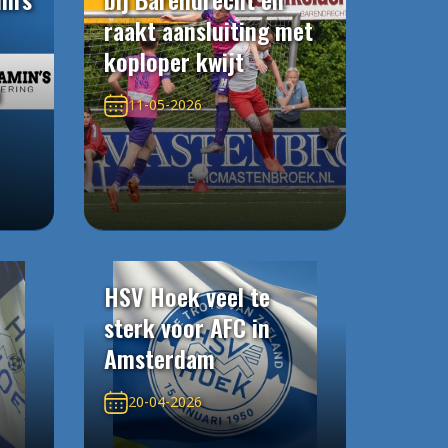
raakt aansluiting met
koploper kwijt
n
11-05-2026
HSV Hoek veel te
sterk voor AFC in
Amsterdam
20-04-2026