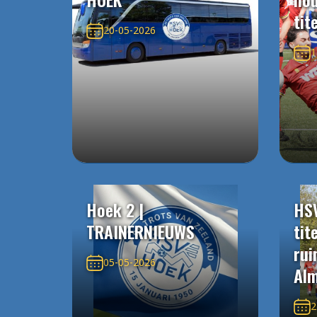
tit
20-05-2026
1
Hoek 2 |
HS
TRAINERNIEUWS
tit
rui
05-05-2026
Alm
2