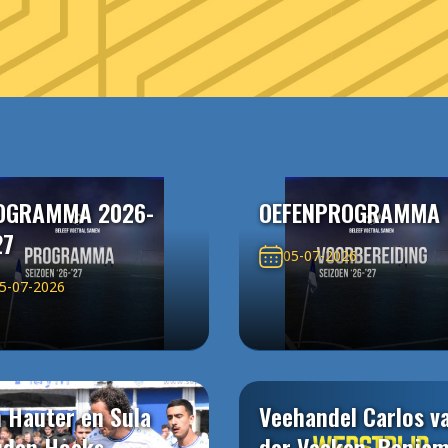
OGRAMMA 2026-
OEFENPROGRAMMA
27
05-07-2026
5-07-2026
 Hauter en Sula
Veehandel Carlos v
uden Hoeks
der Veeken, Benjam