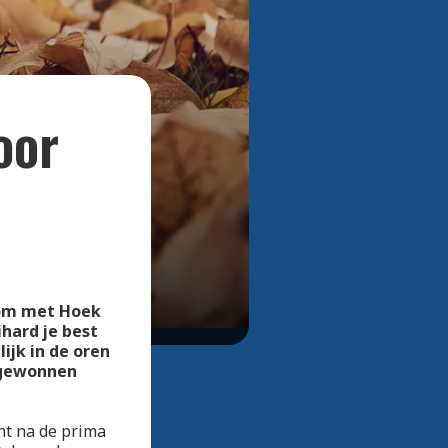
Bekijk alle foto's
oor
h om met Hoek
hard je best
ijk in de oren
 gewonnen
nt na de prima