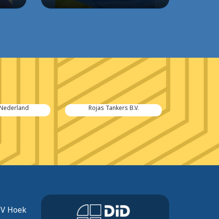
 Nederland
Rojas Tankers B.V.
Bo
SV Hoek