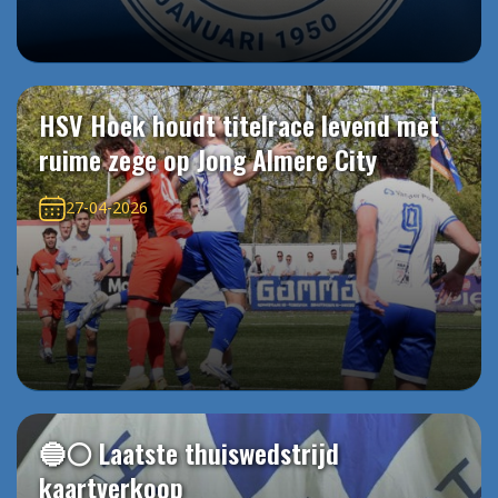
HSV Hoek houdt titelrace levend met
ruime zege op Jong Almere City
27-04-2026
🔵⚪️ Laatste thuiswedstrijd
kaartverkoop