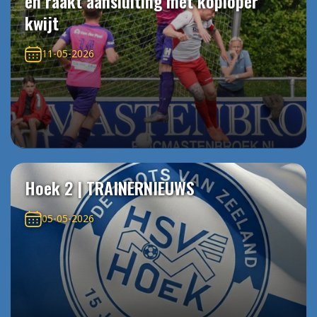
en raakt aansluiting met koploper
kwijt
11-05-2026
Hoek 2 | TRAINERNIEUWS
05-05-2026