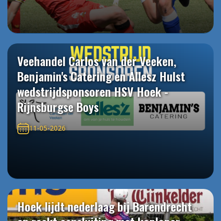
Veehandel Carlos van der Veeken,
Benjamin's Catering en Allesz Hulst
wedstrijdsponsoren HSV Hoek -
Rijnsburgse Boys
11-05-2026
Hoek lijdt nederlaag bij Barendrecht