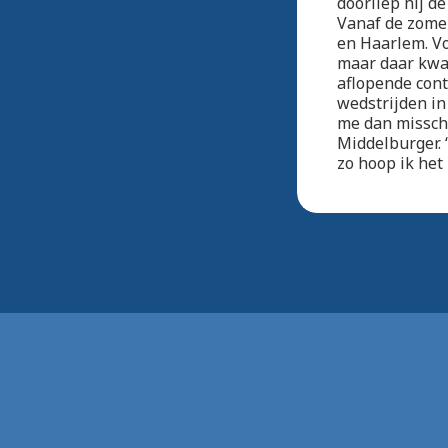
doorliep hij de
Vanaf de zomer
en Haarlem. Vo
maar daar kwam
aflopende cont
wedstrijden in
me dan misschi
Middelburger. 
zo hoop ik het 