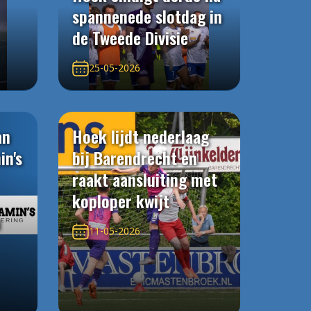
spannenede slotdag in
de Tweede Divisie
25-05-2026
an
Hoek lijdt nederlaag
in's
bij Barendrecht en
raakt aansluiting met
koploper kwijt
n
11-05-2026