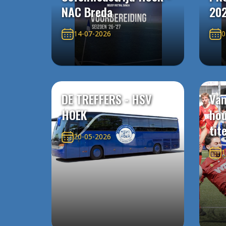
NAC Breda
20
14-07-2026
0
DE TREFFERS - HSV
Van
HOEK
ho
tit
20-05-2026
1