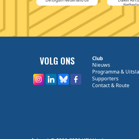
Grill
Derbigum Nederland bv
Daikin Airc
Netherla
VOLG ONS
Club
Nieuws
Programma & Uitsl
Supporters
Contact & Route