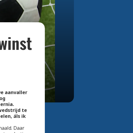
Bekijk alle foto's
winst
e aanvaller
nog
ernia.
edstrijd te
len, áls ik
haald. Daar