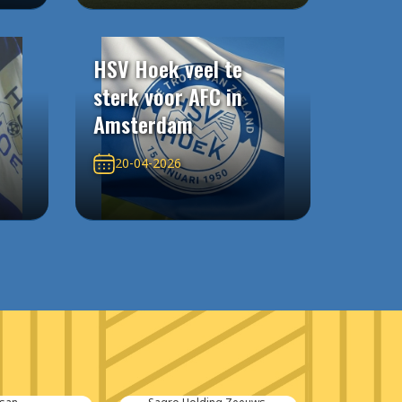
HSV Hoek veel te
sterk voor AFC in
Amsterdam
20-04-2026