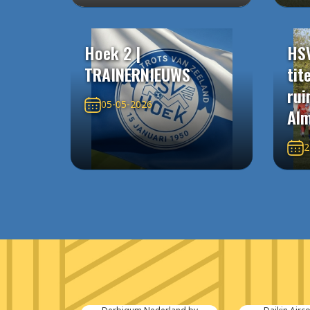
Hoek 2 |
HS
TRAINERNIEUWS
tit
rui
05-05-2026
Alm
2