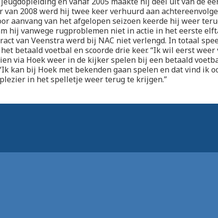
 jeugdopleiding en vanaf 2005 maakte hij deel uit van de eer
 van 2008 werd hij twee keer verhuurd aan achtereenvolge
or aanvang van het afgelopen seizoen keerde hij weer teru
 hij vanwege rugproblemen niet in actie in het eerste elft
ract van Veenstra werd bij NAC niet verlengd. In totaal spee
 het betaald voetbal en scoorde drie keer. “Ik wil eerst weer
en via Hoek weer in de kijker spelen bij een betaald voetba
“Ik kan bij Hoek met bekenden gaan spelen en dat vind ik oo
plezier in het spelletje weer terug te krijgen.”