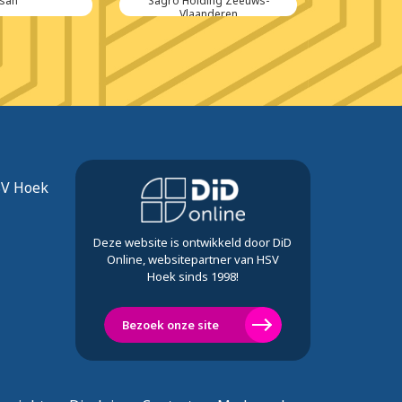
lsan
Sagro Holding Zeeuws-
Olieha
Vlaanderen
SV Hoek
Deze website is ontwikkeld door DiD
Online, websitepartner van HSV
Hoek sinds 1998!
Bezoek onze site