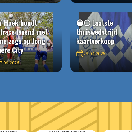
V Hoek houdt
🔵⚪️ Laatste
elrace levend met
thuiswedstrijd
me zege op Jong
kaartverkoop
ere City
23-04-2026
7-04-2026