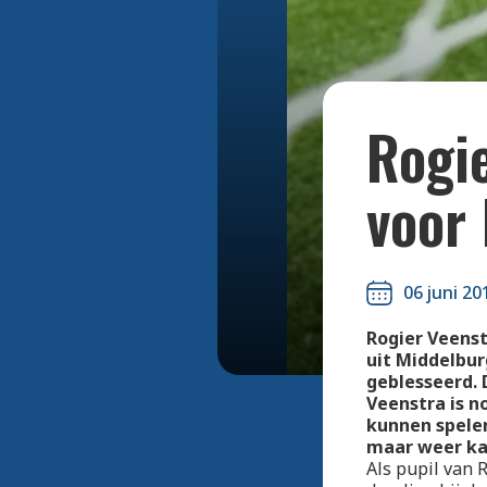
Rogi
voor
06 juni 20
Rogier Veenst
uit Middelbur
geblesseerd. 
Veenstra is n
kunnen spelen
maar weer kan
Als pupil van 