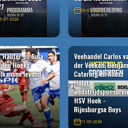
27
05-07-2026
5-07-2026
 Hauter en Sula
Veehandel Carlos v
uden Hoeks
der Veeken, Benjam
elkansen levend
Catering en Allesz
Hulst
8-05-2026
wedstrijdsponsore
HSV Hoek -
Rijnsburgse Boys
11-05-2026