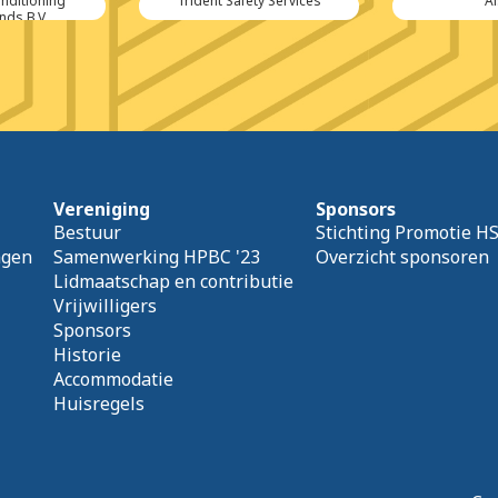
onditioning
Trident Safety Services
A
nds B.V.
Vereniging
Sponsors
Bestuur
Stichting Promotie H
agen
Samenwerking HPBC '23
Overzicht sponsoren
Lidmaatschap en contributie
Vrijwilligers
Sponsors
Historie
Accommodatie
Huisregels