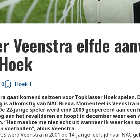
er Veenstra elfde aan
 Hoek
10
Hoek 1
ra gaat komend seizoen voor Topklasser Hoek spelen. D
g is afkomstig van NAC Breda. Momenteel is Veenstra 
De 22-jarige speler werd eind 2009 geopereerd aan een h
og aan het revalideren en hoopt in december weer een w
. “Het maakte me niet echt uit wanneer ik weer kan spe
 voetballen”, aldus Veenstra.
RCS werd Veenstra in 2001 op 14-jarige leeftijd naar NAC ge