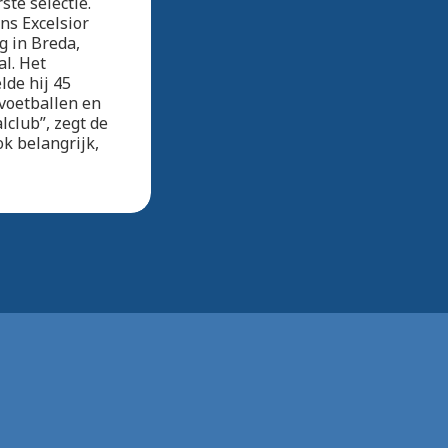
ste selectie.
ns Excelsior
g in Breda,
al. Het
lde hij 45
 voetballen en
lclub”, zegt de
k belangrijk,