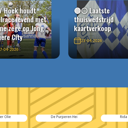
V Hoek houdt
🔵⚪️ Laatste
elrace levend met
thuiswedstrijd
me zege op Jong
kaartverkoop
ere City
23-04-2026
7-04-2026
er Olie
De Purperen Hei
Rida