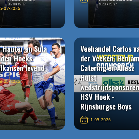
5-07-2026
 Hauter en Sula
Veehandel Carlos v
uden Hoeks
der Veeken, Benjam
elkansen levend
Catering en Allesz
Hulst
8-05-2026
wedstrijdsponsore
HSV Hoek -
Rijnsburgse Boys
11-05-2026