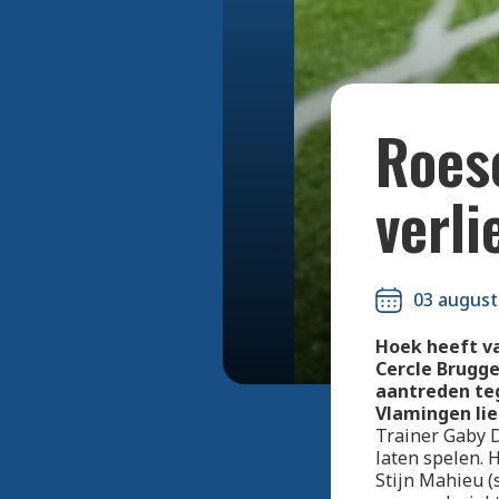
Roese
verli
03 august
Hoek heeft va
Cercle Brugg
aantreden teg
Vlamingen li
Trainer Gaby D
laten spelen. 
Stijn Mahieu (