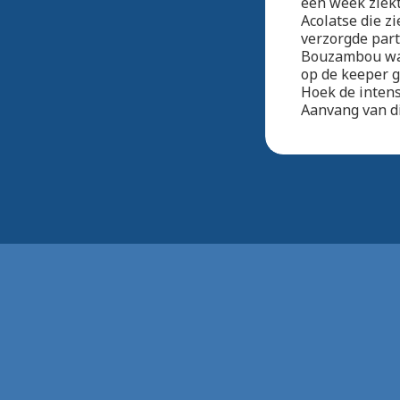
een week ziek
Acolatse die z
verzorgde part
Bouzambou was 
op de keeper g
Hoek de inten
Aanvang van di