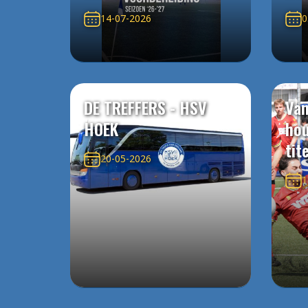
14-07-2026
0
DE TREFFERS - HSV
Van
HOEK
ho
tit
20-05-2026
1