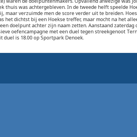
te) waren de doelpuntenmakers. Opvallend afwezige was Jo
iek thuis was achtergebleven. In de tweede helft speelde H
ij, maar verzuimde men de score verder uit te breiden. Hoe
het dichtst bij een Hoekse treffer, maar mocht na het all
een doelpunt achter zijn naam zetten. Aanstaand zaterdag 
sieve oefencampagne met een duel tegen streekgenoot Ter
t duel is 18.00 op Sportpark Denoek.