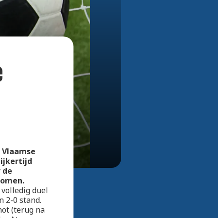
Bekijk alle foto's
e
t Vlaamse
jkertijd
 de
komen.
volledig duel
n 2-0 stand.
hot (terug na