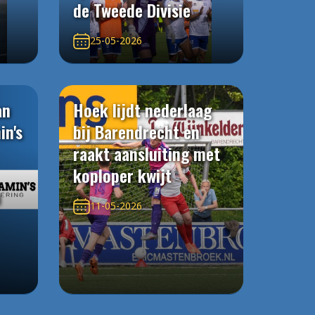
de Tweede Divisie
25-05-2026
an
Hoek lijdt nederlaag
in's
bij Barendrecht en
raakt aansluiting met
koploper kwijt
n
11-05-2026