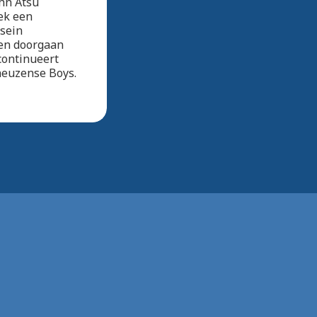
hn Atsu
oek een
ssein
een doorgaan
continueert
neuzense Boys.