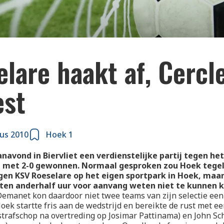
lare haakt af, Cercl
est
us 2010
Hoek 1
navond in Biervliet een verdienstelijke partij tegen he
e met 2-0 gewonnen. Normaal gesproken zou Hoek tegeli
en KSV Roeselare op het eigen sportpark in Hoek, maar
eten anderhalf uur voor aanvang weten niet te kunnen 
emanet kon daardoor niet twee teams van zijn selectie een 
Hoek startte fris aan de wedstrijd en bereikte de rust met ee
strafschop na overtreding op Josimar Pattinama) en John Sc