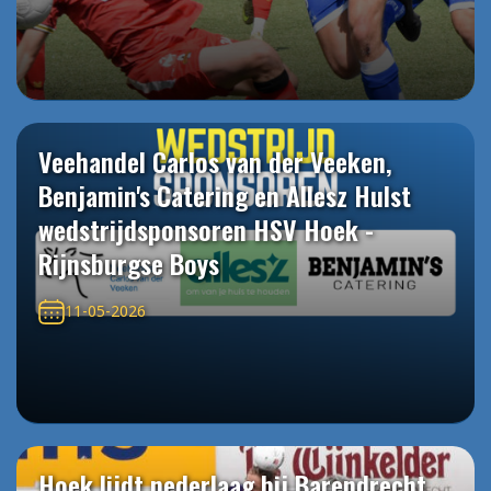
Veehandel Carlos van der Veeken,
Benjamin's Catering en Allesz Hulst
wedstrijdsponsoren HSV Hoek -
Rijnsburgse Boys
11-05-2026
Hoek lijdt nederlaag bij Barendrecht