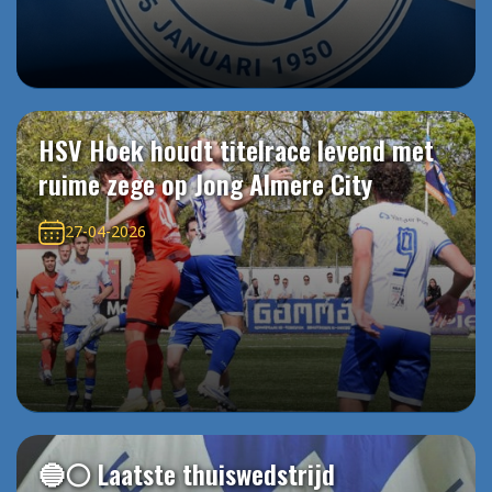
HSV Hoek houdt titelrace levend met
ruime zege op Jong Almere City
27-04-2026
🔵⚪️ Laatste thuiswedstrijd