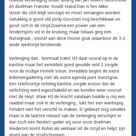
en doelman Francke houdt stand.Dan is het Mike
Visser die zich lelijk verstapt en moet vervangen worden.
Gelukkkig is good old Jordy Goossen nog beschikbaar en
gooit zich in de strijd.Daarna een poeier van een
fendertspits vol in de kruising, maar helaas ging een
fluitsignaal , vooraf aan deze mooie goal ,waardoor de 3-2
einde wedstrijd betekende.
Verlenging dan . Normaal traint H3 daar vooral op in de
kantine maar het inmiddels goed gevulde veld 2 zorgde
voor de nodige morele steun. Inmiddels begint de extra
ledenvergadering met als extra agenda punt Kunstgras.
Een telefoontje richting kantine zorgde ervoor dat de
verlichting werd ingeschakeld en we konden weer vooruit
met de Heyt. Waar H3 de kracht vandaan haalde is mij een
raadsel maar ook in de verlenging , lukt het een wanhopig
Fendert niet het verschil te maken. Er gebeurt nog vanalles
maar in de laatste minuut van de verlenging verschijnt er
dan toch een fendert speler vrij voor onze doelman.
Wederom komt Robin als winnaar uit de strijd en helpt zijn
ploeg aan de strafschoppen.