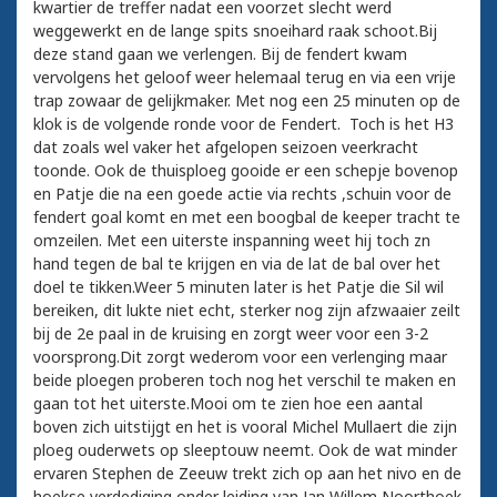
kwartier de treffer nadat een voorzet slecht werd
weggewerkt en de lange spits snoeihard raak schoot.Bij
deze stand gaan we verlengen. Bij de fendert kwam
vervolgens het geloof weer helemaal terug en via een vrije
trap zowaar de gelijkmaker. Met nog een 25 minuten op de
klok is de volgende ronde voor de Fendert. Toch is het H3
dat zoals wel vaker het afgelopen seizoen veerkracht
toonde. Ook de thuisploeg gooide er een schepje bovenop
en Patje die na een goede actie via rechts ,schuin voor de
fendert goal komt en met een boogbal de keeper tracht te
omzeilen. Met een uiterste inspanning weet hij toch zn
hand tegen de bal te krijgen en via de lat de bal over het
doel te tikken.Weer 5 minuten later is het Patje die Sil wil
bereiken, dit lukte niet echt, sterker nog zijn afzwaaier zeilt
bij de 2e paal in de kruising en zorgt weer voor een 3-2
voorsprong.Dit zorgt wederom voor een verlenging maar
beide ploegen proberen toch nog het verschil te maken en
gaan tot het uiterste.Mooi om te zien hoe een aantal
boven zich uitstijgt en het is vooral Michel Mullaert die zijn
ploeg ouderwets op sleeptouw neemt. Ook de wat minder
ervaren Stephen de Zeeuw trekt zich op aan het nivo en de
hoekse verdediging onder leiding van Jan Willem Noorthoek