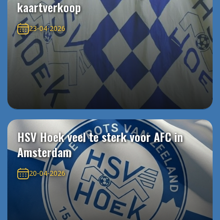
kaartverkoop
23-04-2026
HSV Hoek veel te sterk voor AFC in
Amsterdam
20-04-2026