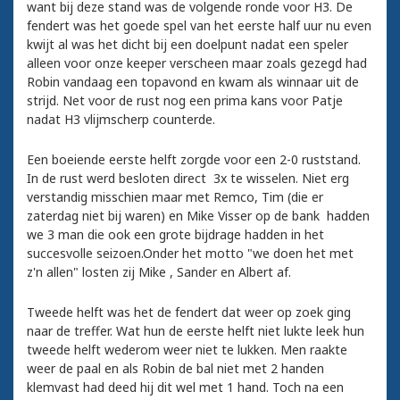
want bij deze stand was de volgende ronde voor H3. De
fendert was het goede spel van het eerste half uur nu even
kwijt al was het dicht bij een doelpunt nadat een speler
alleen voor onze keeper verscheen maar zoals gezegd had
Robin vandaag een topavond en kwam als winnaar uit de
strijd. Net voor de rust nog een prima kans voor Patje
nadat H3 vlijmscherp counterde.
Een boeiende eerste helft zorgde voor een 2-0 ruststand.
In de rust werd besloten direct 3x te wisselen. Niet erg
verstandig misschien maar met Remco, Tim (die er
zaterdag niet bij waren) en Mike Visser op de bank hadden
we 3 man die ook een grote bijdrage hadden in het
succesvolle seizoen.Onder het motto "we doen het met
z'n allen" losten zij Mike , Sander en Albert af.
Tweede helft was het de fendert dat weer op zoek ging
naar de treffer. Wat hun de eerste helft niet lukte leek hun
tweede helft wederom weer niet te lukken. Men raakte
weer de paal en als Robin de bal niet met 2 handen
klemvast had deed hij dit wel met 1 hand. Toch na een