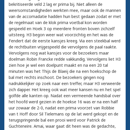
bekritiseerde veld 2 lag er prima bij. Niet alleen de
weersomstandigheden werkten mee, maar ook de mannen
van de accomadatie hadden hun best gedaan zodat er met
de regelmaat van de klok prima voetbal kon worden
gespeeld en Hoek 3 op meerdere fronten boven zichzelf
uitsteeg. H3 begon weer wat voorzichtig en het was de
Fendert dat de eerste kansjes kreeg. Via een steekbal werd
de rechtbuiten vrijgespeeld die vervolgens de paal raakte.
Vervolgens nog wat kansjes voor de bezoekers maar
doelman Robin Francke redde vakkundig. Vervolgens liet H3
zien hoe je wel een doelpunt maakt en na een 20 tal
minuten was het Thijs de Blaeij die na een hoekschop de
bal met rechts inschoot. De bezoekers gingen nog
nadrukkelijker op zoek naar een treffer, maar H3 verweerde
zich dapper. Het kreeg ook wat meer kansen nu en het spel
golfde alle kanten op. Nadat een vermeende handsbal over
het hoofd werd gezien in de hoekse 16 was er na een half
uur zowaar de 2-0, nadat een prima voorzet van Robbie
van t Hoff door Sil Tielemans op de lat werd gekopt en de
terugspringende bal een prooi werd voor Patrick de
Guchteneire. Amai, waar gaat dit heen was de gedachte,