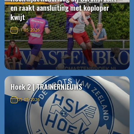
en raakt aansluiting met koploper
kwijt
11-05-2026
Hoek 2 | TRAINERNIEUWS
05-05-2026