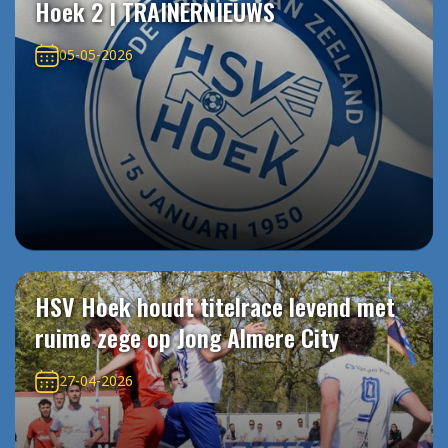
Hoek 2 | TRAINERNIEUWS
05-05-2026
HSV Hoek houdt titelrace levend met
ruime zege op Jong Almere City
27-04-2026