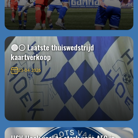
🔵⚪️ Laatste thuiswedstrijd
kaartverkoop
23-04-2026