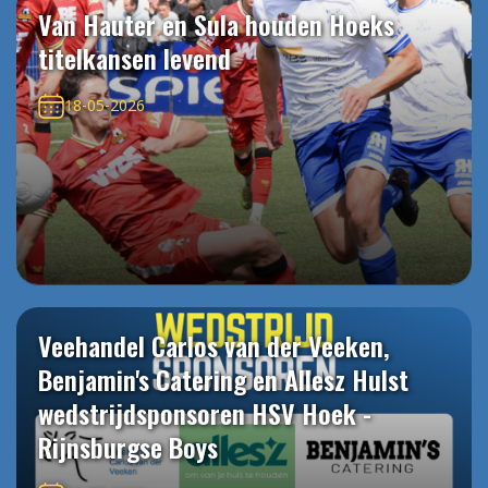
Van Hauter en Sula houden Hoeks
titelkansen levend
18-05-2026
Veehandel Carlos van der Veeken,
Benjamin's Catering en Allesz Hulst
wedstrijdsponsoren HSV Hoek -
Rijnsburgse Boys