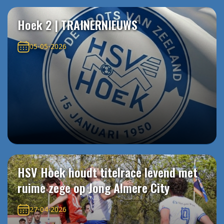
Hoek 2 | TRAINERNIEUWS
05-05-2026
HSV Hoek houdt titelrace levend met
ruime zege op Jong Almere City
27-04-2026