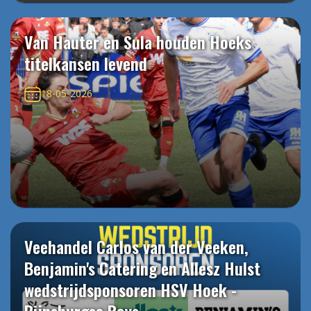
Van Hauter en Sula houden Hoeks
titelkansen levend
18-05-2026
Veehandel Carlos van der Veeken,
Benjamin's Catering en Allesz Hulst
wedstrijdsponsoren HSV Hoek -