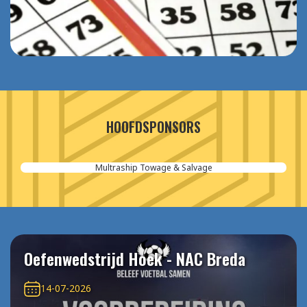
HOOFDSPONSORS
Multraship Towage & Salvage
Oefenwedstrijd Hoek - NAC Breda
14-07-2026