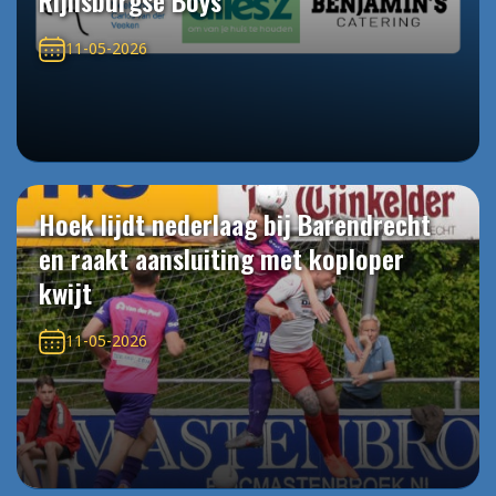
Rijnsburgse Boys
11-05-2026
Hoek lijdt nederlaag bij Barendrecht
en raakt aansluiting met koploper
kwijt
11-05-2026