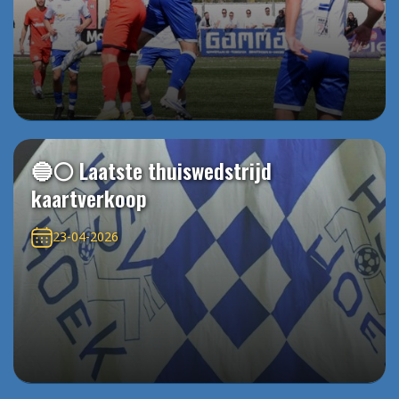
🔵⚪️ Laatste thuiswedstrijd
kaartverkoop
23-04-2026