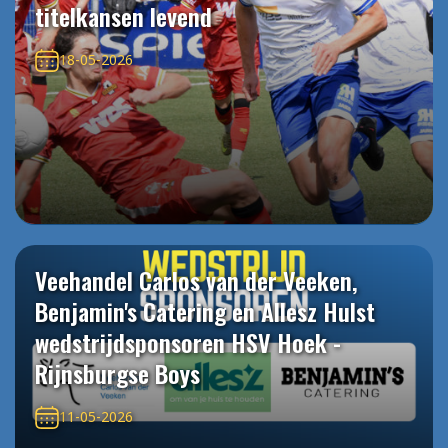
titelkansen levend
18-05-2026
Veehandel Carlos van der Veeken,
Benjamin's Catering en Allesz Hulst
wedstrijdsponsoren HSV Hoek -
Rijnsburgse Boys
11-05-2026