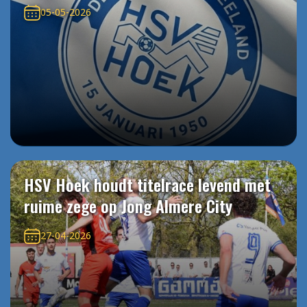
05-05-2026
HSV Hoek houdt titelrace levend met
ruime zege op Jong Almere City
27-04-2026