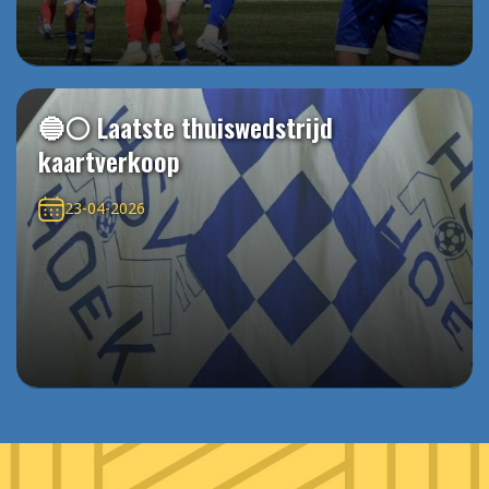
🔵⚪️ Laatste thuiswedstrijd
kaartverkoop
23-04-2026