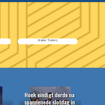
Kraker Trailers
Hoek eindigt derde na
spannenede slotdag in