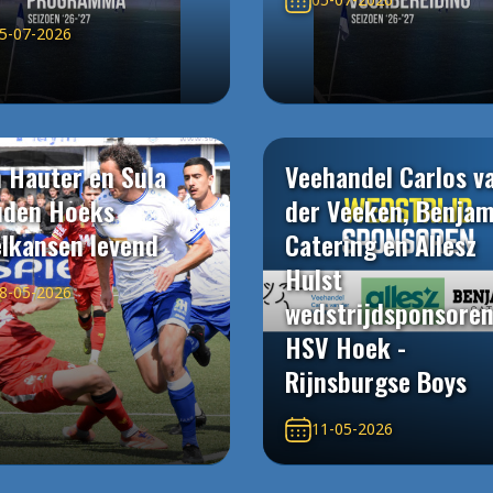
5-07-2026
 Hauter en Sula
Veehandel Carlos v
uden Hoeks
der Veeken, Benjam
elkansen levend
Catering en Allesz
Hulst
8-05-2026
wedstrijdsponsore
HSV Hoek -
Rijnsburgse Boys
11-05-2026