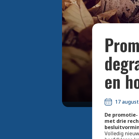
Prom
degr
en h
17 august
De promotie- 
met drie rech
besluitvormin
Volledig nieuw