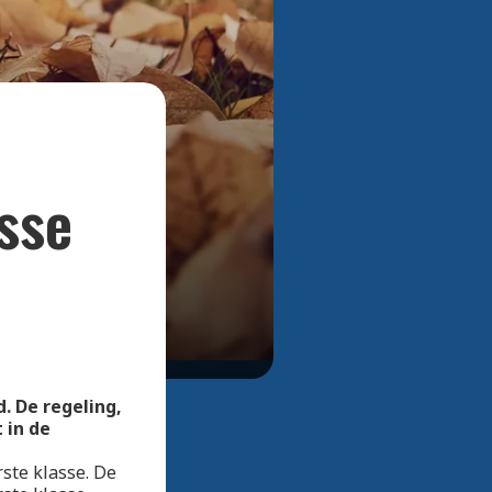
Bekijk alle foto's
sse
. De regeling,
 in de
ste klasse. De