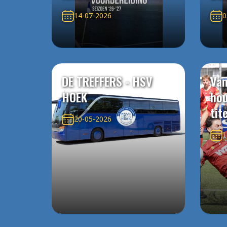
14-07-2026
0
DE TREFFERS - HSV
Van
HOEK
ho
tit
20-05-2026
1