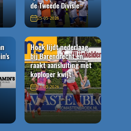
de Tweede Divisie
25-05-2026
an
Hoek lijdt nederlaag
in's
bij Barendrecht en
raakt aansluiting met
koploper kwijt
n
11-05-2026