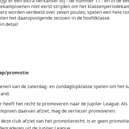
ijgt er een extra herkanser bij - de nummer 11 - en in de ee
dekampioenen niet eerst strijden om het klassenperiodeka
rs worden verdeeld over zeven poules, spelen een hele co
len het daaropvolgende seizoen in de hoofdklasse.
n detail:
ap/promotie
enen van de zaterdag- en zondagtopklasse spelen om het 
land.
 heeft het recht te promoveren naar de Jupiler League. Als
pioen daarvan afziet, mag de verliezer promoveren.
 deze club afziet van het promotierecht, is er geen promotie
degraderen uit de Jupiler League.