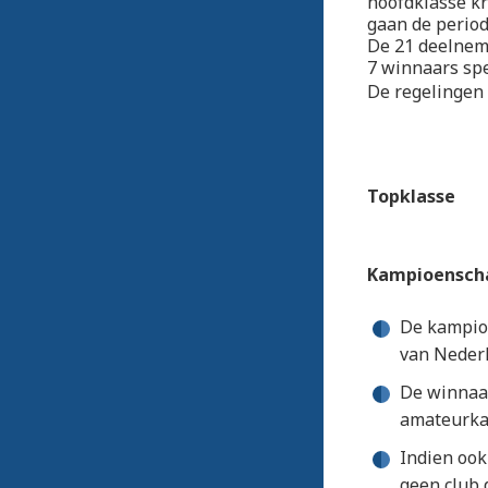
hoofdklasse kr
gaan de perio
De 21 deelneme
7 winnaars spe
De regelingen i
Topklasse
Kampioensch
De kampio
van Neder
De winnaar
amateurkam
Indien ook
geen club 