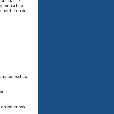
rste klasse
mpioenschap.
mpetitie en de
kampioenschap
 de
 en zal er ook