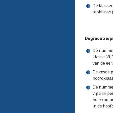
De klasse
topklasse 
Degradatie/p
De nummers
klasse. Vi
van de eer
De zesde p
hoofdklass
De nummers
vijftien p
hele compe
in de hoof