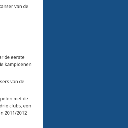
kanser van de
r de eerste
 de kampioenen
sers van de
spelen met de
drie clubs, een
oen 2011/2012