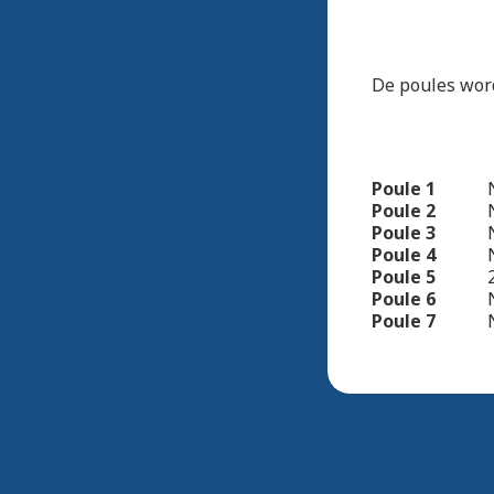
De poules word
Poule 1
Poule 2
Poule 3
Poule 4
Poule 5
Poule 6
Poule 7