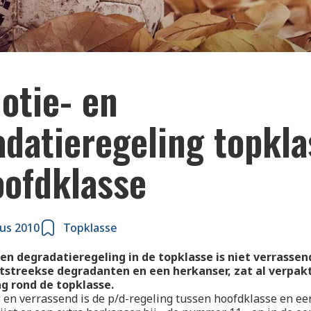
otie- en
adatieregeling topkla
oofdklasse
us 2010
Topklasse
en degradatieregeling in de topklasse is niet verrassend
tstreekse degradanten en een herkanser, zat al verpakt
g rond de topklasse.
 en verrassend is de p/d-regeling tussen hoofdklasse en eer