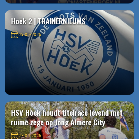
Hoek 2 | TRAINERNIEUWS
05-05-2026
HSV Hoek houdt titelrace levend met
ruime zege op Jong Almere City
27-04-2026