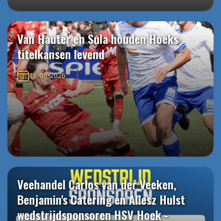
Van Hauter en Sula houden Hoeks
titelkansen levend
18-05-2026
Veehandel Carlos van der Veeken,
Benjamin's Catering en Allesz Hulst
wedstrijdsponsoren HSV Hoek -