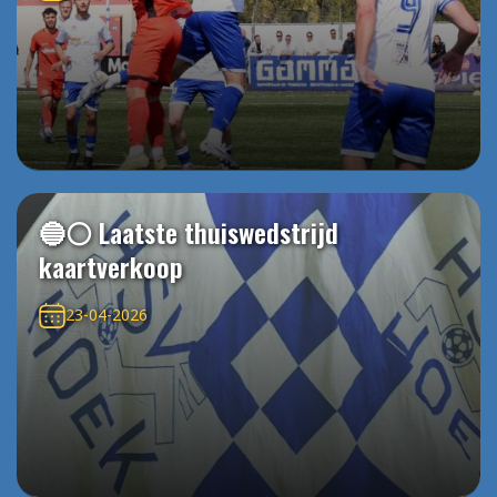
🔵⚪️ Laatste thuiswedstrijd
kaartverkoop
23-04-2026