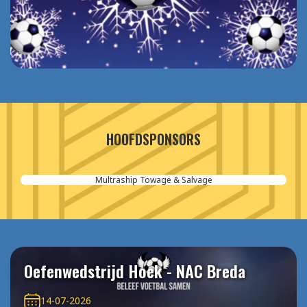
HOOFDSPONSORS
Multraship Towage & Salvage
Oefenwedstrijd Hoek - NAC Breda
14-07-2026