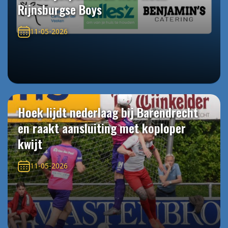
Rijnsburgse Boys
11-05-2026
Hoek lijdt nederlaag bij Barendrecht
en raakt aansluiting met koploper
kwijt
11-05-2026