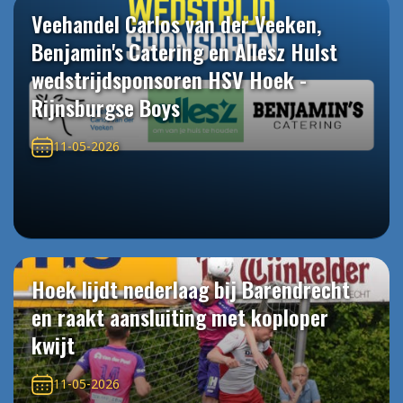
Veehandel Carlos van der Veeken,
Benjamin's Catering en Allesz Hulst
wedstrijdsponsoren HSV Hoek -
Rijnsburgse Boys
11-05-2026
Hoek lijdt nederlaag bij Barendrecht
en raakt aansluiting met koploper
kwijt
11-05-2026