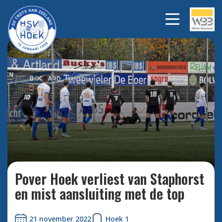
de bal gaat gelukkig in het
Bekijk alle
foto's
zijnet.
Pover Hoek verliest van Staphorst
en mist aansluiting met de top
21 november 2022
Hoek 1