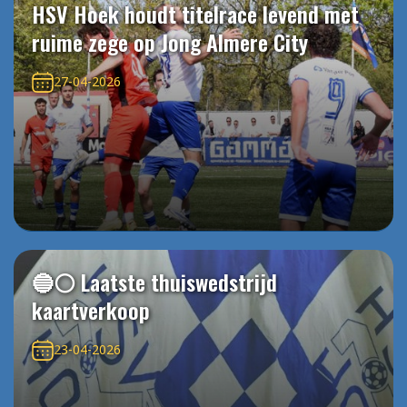
HSV Hoek houdt titelrace levend met
ruime zege op Jong Almere City
27-04-2026
🔵⚪️ Laatste thuiswedstrijd
kaartverkoop
23-04-2026