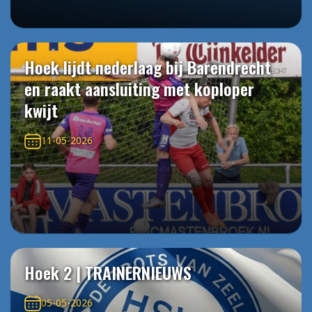
Hoek lijdt nederlaag bij Barendrecht
en raakt aansluiting met koploper
kwijt
11-05-2026
Hoek 2 | TRAINERNIEUWS
05-05-2026