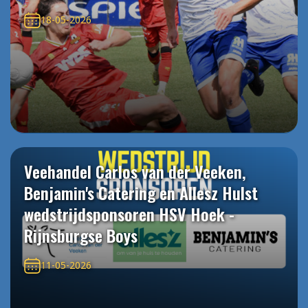
18-05-2026
Veehandel Carlos van der Veeken,
Benjamin's Catering en Allesz Hulst
wedstrijdsponsoren HSV Hoek -
Rijnsburgse Boys
11-05-2026