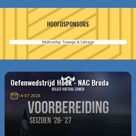
HOOFDSPONSORS
Multraship Towage & Salvage
Oefenwedstrijd Hoek - NAC Breda
14-07-2026