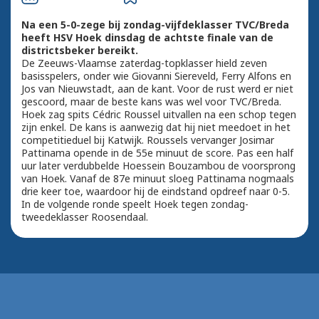
Na een 5-0-zege bij zondag-vijfdeklasser TVC/Breda
heeft HSV Hoek dinsdag de achtste finale van de
districtsbeker bereikt.
De Zeeuws-Vlaamse zaterdag-topklasser hield zeven
basisspelers, onder wie Giovanni Siereveld, Ferry Alfons en
Jos van Nieuwstadt, aan de kant. Voor de rust werd er niet
gescoord, maar de beste kans was wel voor TVC/Breda.
Hoek zag spits Cédric Roussel uitvallen na een schop tegen
zijn enkel. De kans is aanwezig dat hij niet meedoet in het
competitieduel bij Katwijk. Roussels vervanger Josimar
Pattinama opende in de 55e minuut de score. Pas een half
uur later verdubbelde Hoessein Bouzambou de voorsprong
van Hoek. Vanaf de 87e minuut sloeg Pattinama nogmaals
drie keer toe, waardoor hij de eindstand opdreef naar 0-5.
In de volgende ronde speelt Hoek tegen zondag-
tweedeklasser Roosendaal.