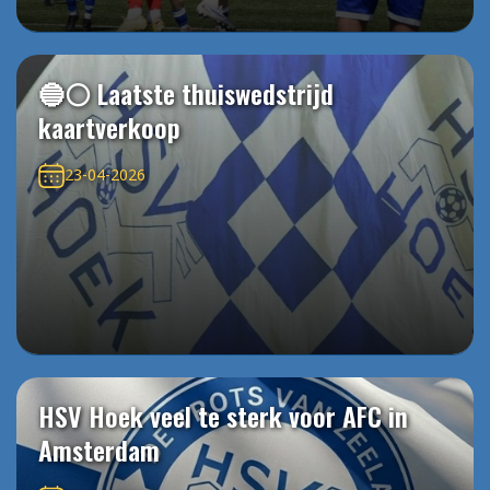
🔵⚪️ Laatste thuiswedstrijd
kaartverkoop
23-04-2026
HSV Hoek veel te sterk voor AFC in
Amsterdam