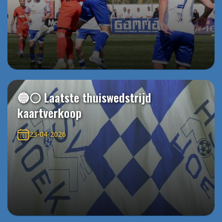
🔵⚪️ Laatste thuiswedstrijd
kaartverkoop
23-04-2026