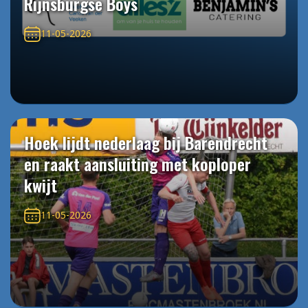
Rijnsburgse Boys
11-05-2026
Hoek lijdt nederlaag bij Barendrecht
en raakt aansluiting met koploper
kwijt
11-05-2026