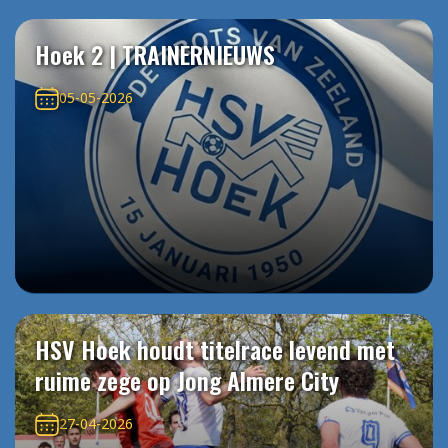
Hoek 2 | TRAINERNIEUWS
05-05-2026
HSV Hoek houdt titelrace levend met
ruime zege op Jong Almere City
27-04-2026