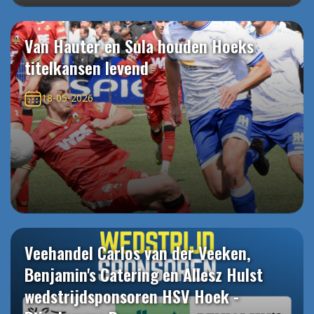
Van Hauter en Sula houden Hoeks
titelkansen levend
18-05-2026
Veehandel Carlos van der Veeken,
Benjamin's Catering en Allesz Hulst
wedstrijdsponsoren HSV Hoek -