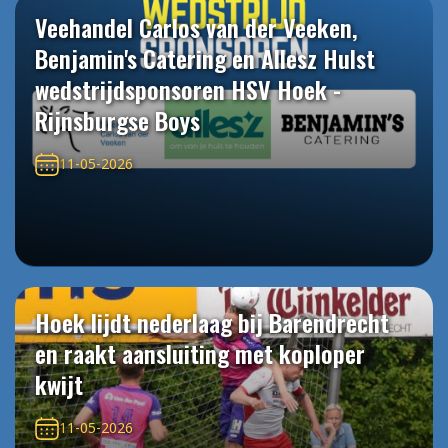
Veehandel Carlos van der Veeken,
Benjamin's Catering en Allesz Hulst
wedstrijdsponsoren HSV Hoek -
Rijnsburgse Boys
11-05-2026
Hoek lijdt nederlaag bij Barendrecht
en raakt aansluiting met koploper
kwijt
11-05-2026