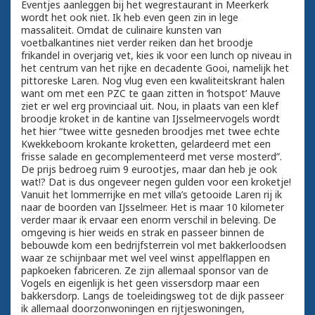
Eventjes aanleggen bij het wegrestaurant in Meerkerk
wordt het ook niet. Ik heb even geen zin in lege
massaliteit. Omdat de culinaire kunsten van
voetbalkantines niet verder reiken dan het broodje
frikandel in overjarig vet, kies ik voor een lunch op niveau in
het centrum van het rijke en decadente Gooi, namelijk het
pittoreske Laren. Nog vlug even een kwaliteitskrant halen
want om met een PZC te gaan zitten in ‘hotspot’ Mauve
ziet er wel erg provinciaal uit. Nou, in plaats van een klef
broodje kroket in de kantine van IJsselmeervogels wordt
het hier “twee witte gesneden broodjes met twee echte
Kwekkeboom krokante kroketten, gelardeerd met een
frisse salade en gecomplementeerd met verse mosterd”.
De prijs bedroeg ruim 9 eurootjes, maar dan heb je ook
wat!? Dat is dus ongeveer negen gulden voor een kroketje!
Vanuit het lommerrijke en met villa’s getooide Laren rij ik
naar de boorden van IJsselmeer. Het is maar 10 kilometer
verder maar ik ervaar een enorm verschil in beleving. De
omgeving is hier weids en strak en passeer binnen de
bebouwde kom een bedrijfsterrein vol met bakkerloodsen
waar ze schijnbaar met wel veel winst appelflappen en
papkoeken fabriceren. Ze zijn allemaal sponsor van de
Vogels en eigenlijk is het geen vissersdorp maar een
bakkersdorp. Langs de toeleidingsweg tot de dijk passeer
ik allemaal doorzonwoningen en rijtjeswoningen,