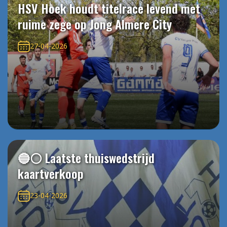
HSV Hoek houdt titelrace levend met
ruime zege op Jong Almere City
27-04-2026
🔵⚪️ Laatste thuiswedstrijd
kaartverkoop
23-04-2026