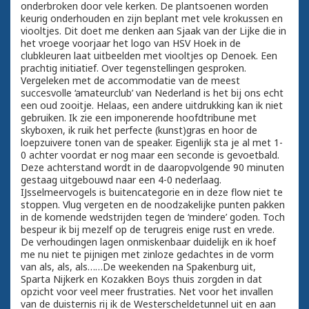
onderbroken door vele kerken. De plantsoenen worden
keurig onderhouden en zijn beplant met vele krokussen en
viooltjes. Dit doet me denken aan Sjaak van der Lijke die in
het vroege voorjaar het logo van HSV Hoek in de
clubkleuren laat uitbeelden met viooltjes op Denoek. Een
prachtig initiatief. Over tegenstellingen gesproken.
Vergeleken met de accommodatie van de meest
succesvolle ‘amateurclub’ van Nederland is het bij ons echt
een oud zooitje. Helaas, een andere uitdrukking kan ik niet
gebruiken. Ik zie een imponerende hoofdtribune met
skyboxen, ik ruik het perfecte (kunst)gras en hoor de
loepzuivere tonen van de speaker. Eigenlijk sta je al met 1-
0 achter voordat er nog maar een seconde is gevoetbald.
Deze achterstand wordt in de daaropvolgende 90 minuten
gestaag uitgebouwd naar een 4-0 nederlaag.
IJsselmeervogels is buitencategorie en in deze flow niet te
stoppen. Vlug vergeten en de noodzakelijke punten pakken
in de komende wedstrijden tegen de ‘mindere’ goden. Toch
bespeur ik bij mezelf op de terugreis enige rust en vrede.
De verhoudingen lagen onmiskenbaar duidelijk en ik hoef
me nu niet te pijnigen met zinloze gedachtes in de vorm
van als, als, als……De weekenden na Spakenburg uit,
Sparta Nijkerk en Kozakken Boys thuis zorgden in dat
opzicht voor veel meer frustraties. Net voor het invallen
van de duisternis rij ik de Westerscheldetunnel uit en aan