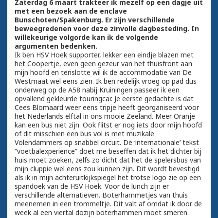
Zaterdag 6 maart trakteer ik mezelf op een dagje uit
met een bezoek aan de enclave
Bunschoten/Spakenburg. Er zijn verschillende
beweegredenen voor deze zinvolle dagbesteding. In
willekeurige volgorde kan ik de volgende
argumenten bedenken.
Ik ben HSV Hoek supporter, lekker een eindje blazen met
het Coopertje, even geen gezeur van het thuisfront aan
mijn hoofd en tenslotte wil ik de accommodatie van De
Westmaat wel eens zien. Ik ben redelijk vroeg op pad dus
onderweg op de A58 nabij Kruiningen passeer ik een
opvallend gekleurde touringcar. Je eerste gedachte is dat
Cees Blomaard weer eens tripje heeft georganiseerd voor
het Nederlands elftal in ons mooie Zeeland. Meer Oranje
kan een bus niet zijn. Ook flitst er nog iets door mijn hoofd
of dit misschien een bus vol is met muzikale
Volendammers op snabbel circuit. De ‘internationale’ tekst
“voetbalexperience” doet me beseffen dat ik het dichter bij
huis moet zoeken, zelfs zo dicht dat het de spelersbus van
mijn cluppie wel eens zou kunnen zijn. Dit wordt bevestigd
als ik in mijn achteruitkijkspiegel het trotse logo zie op een
spandoek van de HSV Hoek. Voor de lunch zijn er
verschillende alternatieven. Boterhammetjes van thuis
meenemen in een trommeltje. Dit valt af omdat ik door de
week al een viertal dozijn boterhammen moet smeren.