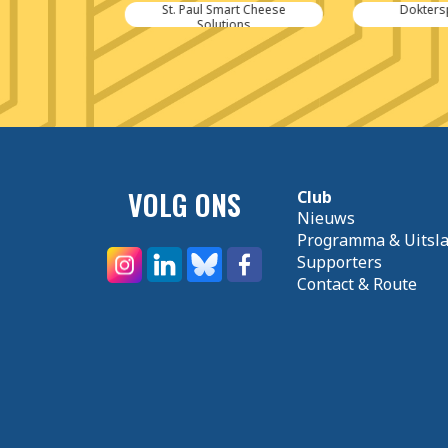
uy B.V.
St. Paul Smart Cheese
Doktersp
Solutions
VOLG ONS
Club
Nieuws
Programma & Uitsl
Supporters
Contact & Route