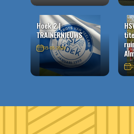
Hoek 2 |
HS
TRAINERNIEUWS
tit
rui
05-05-2026
Alm
2