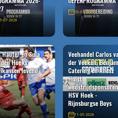
OGRAMMA 2026-
OEFENPROGRAMMA
27
05-07-2026
5-07-2026
 Hauter en Sula
Veehandel Carlos v
uden Hoeks
der Veeken, Benjam
elkansen levend
Catering en Allesz
Hulst
8-05-2026
wedstrijdsponsore
HSV Hoek -
Rijnsburgse Boys
11-05-2026