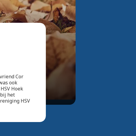
Bekijk alle foto's
vriend Cor
 was ook
e HSV Hoek
bij het
vereniging HSV