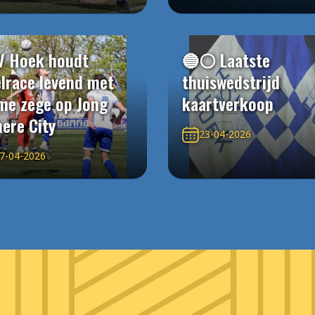
V Hoek houdt
🔵⚪️ Laatste
elrace levend met
thuiswedstrijd
me zege op Jong
kaartverkoop
ere City
23-04-2026
7-04-2026