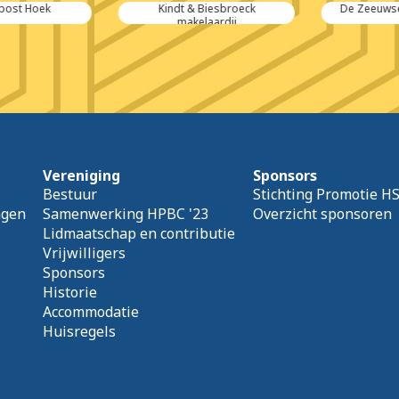
ost Hoek
Kindt & Biesbroeck
De Zeeuwse 
makelaardij
Vereniging
Sponsors
Bestuur
Stichting Promotie H
agen
Samenwerking HPBC '23
Overzicht sponsoren
Lidmaatschap en contributie
Vrijwilligers
Sponsors
Historie
Accommodatie
Huisregels