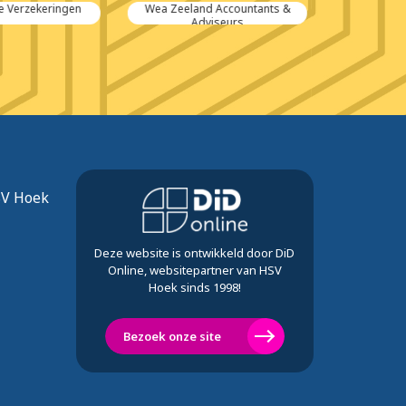
Verzekeringen
Wea Zeeland Accountants &
Sa
Adviseurs
SV Hoek
Deze website is ontwikkeld door DiD
Online, websitepartner van HSV
Hoek sinds 1998!
Bezoek onze site