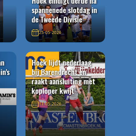
Hoek eindigt derde na
spannenede slotdag in
de Tweede Divisie
25-05-2026
an
Hoek lijdt nederlaag
in's
bij Barendrecht en
raakt aansluiting met
koploper kwijt
n
11-05-2026