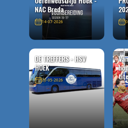
Oefenwedstrijd Hoek -
PR
NAC Breda
20
14-07-2026
0
DE TREFFERS - HSV
Van
HOEK
ho
tit
20-05-2026
1