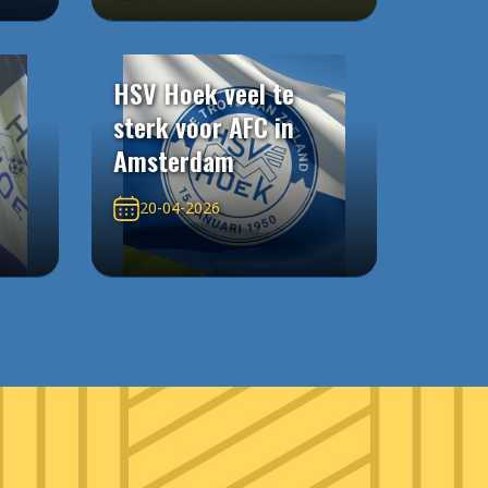
HSV Hoek veel te
sterk voor AFC in
Amsterdam
20-04-2026